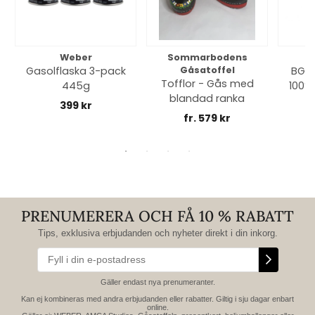
Weber
Sommarbodens
Bi
Gasolflaska 3-pack
Gåsatoffel
BGE 
Tofflor - Gås med
445g
100% 
blandad ranka
399 kr
fr. 579 kr
PRENUMERERA OCH FÅ 10 % RABATT
Tips, exklusiva erbjudanden och nyheter direkt i din inkorg.
Gäller endast nya prenumeranter.
Kan ej kombineras med andra erbjudanden eller rabatter. Giltig i sju dagar enbart
online.