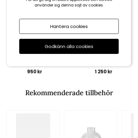
använder sig denna sajt av cookies.
Hantera cookies
Godkänn alla cookies
Skultuna
Skultuna
Pomme vas & ljushållare
Infinity ljuslykta, small - vit
medium - mässing
950 kr
1 250 kr
Rekommenderade tillbehör