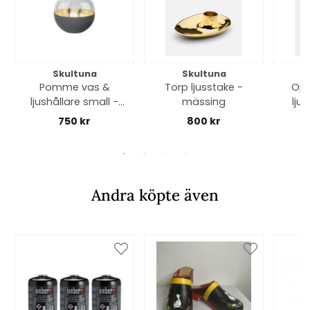
Skultuna
Skultuna
Pomme vas &
Torp ljusstake -
Opa
ljushållare small -
mässing
ljus
mörk grå
750 kr
800 kr
Andra köpte även