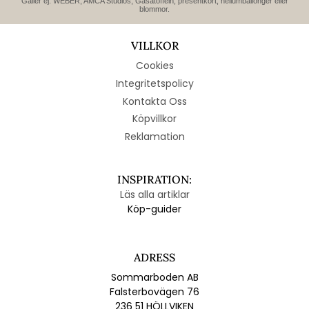
Gäller ej: WEBER, AMCA Studios, Gåsatoffeln, presentkort, heliumballonger eller
blommor.
VILLKOR
Cookies
Integritetspolicy
Kontakta Oss
Köpvillkor
Reklamation
INSPIRATION:
Läs alla artiklar
Köp-guider
ADRESS
Sommarboden AB
Falsterbovägen 76
236 51 HÖLLVIKEN