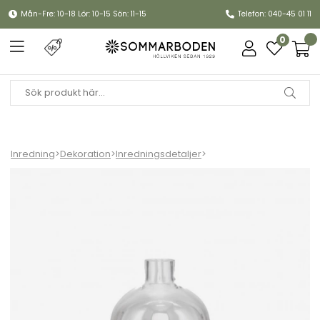
Mån-Fre: 10-18 Lör: 10-15 Sön: 11-15
Telefon: 040-45 01 11
0
Inredning
>
Dekoration
>
Inredningsdetaljer
>
Pomme vas & ljushållare small - mässing