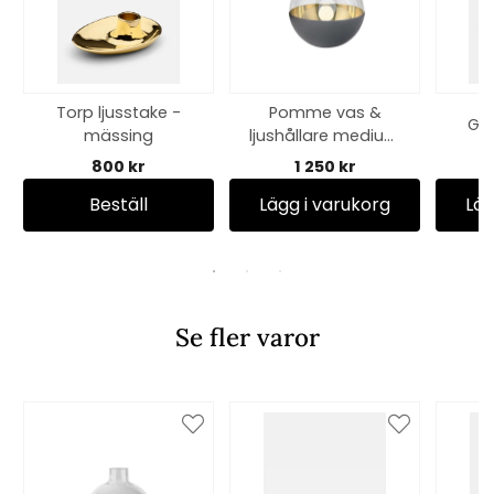
Torp ljusstake -
Pomme vas &
Gre
mässing
ljushållare medium
- mörkgrå
800 kr
1 250 kr
Beställ
Lägg i varukorg
Läg
Se fler varor