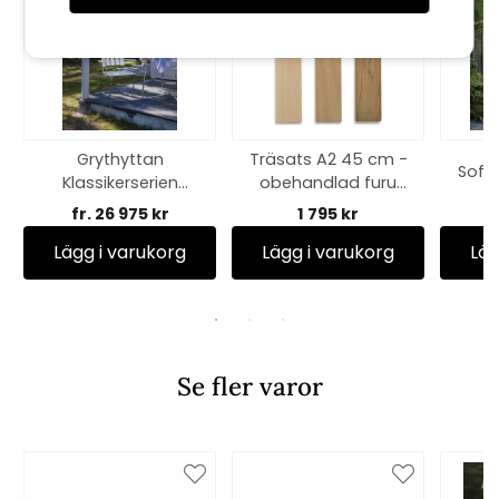
Grythyttan
Träsats A2 45 cm -
Soffa
Klassikerserien
obehandlad furu
matgrupp 9A -
inkl skruv
fr. 26 975 kr
1 795 kr
f
flera val
Lägg i varukorg
Lägg i varukorg
Läg
Se fler varor