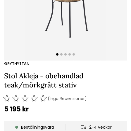
GRYTHYTTAN
Stol Akleja - obehandlad
teak/mörkgrått stativ
(Inga Recensioner)
5 195
kr
Beställningsvara
2-4 veckor