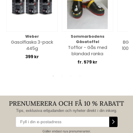
Weber
Sommarbodens
Bi
Gasolflaska 3-pack
Gåsatoffel
BGE 
Tofflor - Gås med
445g
100% 
blandad ranka
399 kr
fr. 579 kr
PRENUMERERA OCH FÅ 10 % RABATT
Tips, exklusiva erbjudanden och nyheter direkt i din inkorg.
Gäller endast nya prenumeranter.