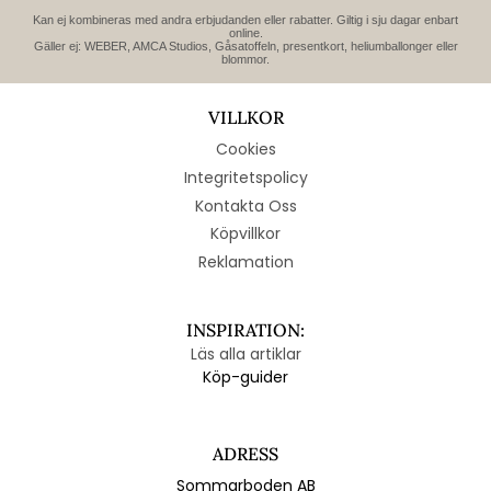
Kan ej kombineras med andra erbjudanden eller rabatter. Giltig i sju dagar enbart
online.
Gäller ej: WEBER, AMCA Studios, Gåsatoffeln, presentkort, heliumballonger eller
blommor.
VILLKOR
Cookies
Integritetspolicy
Kontakta Oss
Köpvillkor
Reklamation
INSPIRATION:
Läs alla artiklar
Köp-guider
ADRESS
Sommarboden AB