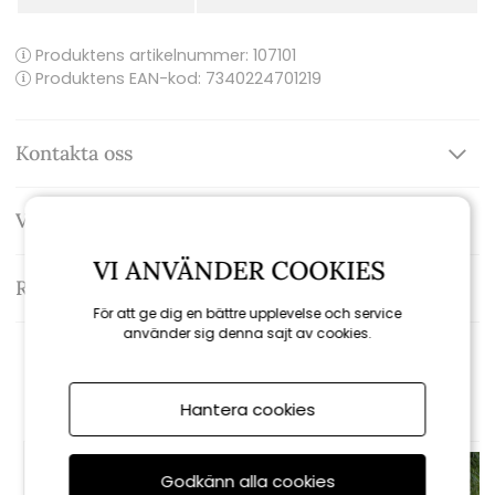
Produktens artikelnummer:
107101
Produktens EAN-kod: 7340224701219
Kontakta oss
Varumärke: Grythyttan
VI ANVÄNDER COOKIES
Recensioner
För att ge dig en bättre upplevelse och service
använder sig denna sajt av cookies.
Rekommenderade tillbehör
Hantera cookies
Godkänn alla cookies