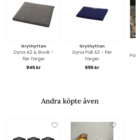
Grythyttan
Grythyttan
Dyna A2 & Bovik -
Dyna Pall A3 - fler
Pall 
fler färger
färger
945 kr
695 kr
Andra köpte även