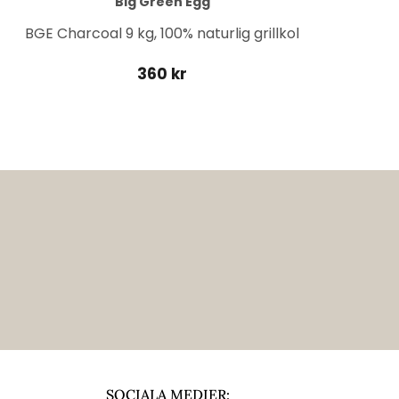
Big Green Egg
BGE Charcoal 9 kg, 100% naturlig grillkol
360 kr
SOCIALA MEDIER: