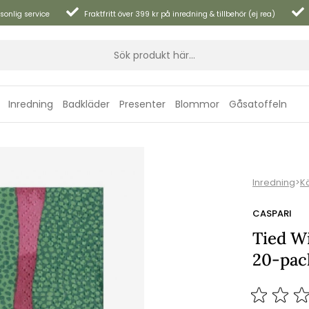
sonlig service
Fraktfritt över 399 kr på inredning & tillbehör (ej rea)
Inredning
Badkläder
Presenter
Blommor
Gåsatoffeln
Inredning
>
K
CASPARI
Tied W
20-pac