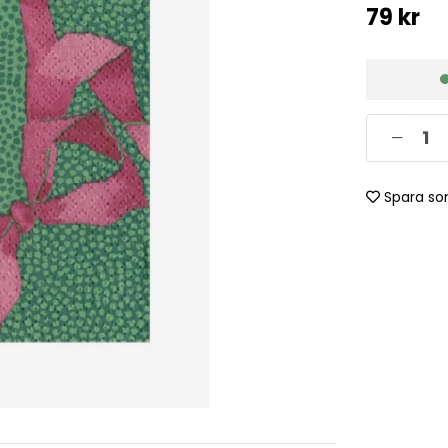
79
kr
Spara so