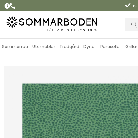
Per
Sommarrea
Utemöbler
Trädgård
Dynor
Parasoller
Grillar
Tied With A Bow Green & Plum servetter, 20-pack