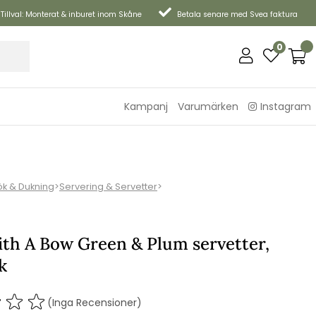
Tillval: Monterat & inburet inom Skåne
Betala senare med Svea faktura
0
Kampanj
Varumärken
Instagram
ök & Dukning
>
Servering & Servetter
>
ith A Bow Green & Plum servetter,
k
(Inga Recensioner)