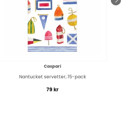
Caspari
Ras
Nantucket servetter, 15-pack
79 kr