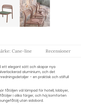
ärke: Cane-line
Recensioner
å ett elegant sätt och skapar nya
 pulverlackerad aluminium, och det
redningsdetaljer – en praktisk och stilfull
 fåtöljen väl lämpad för hotell, lobbyer,
töljer i olika färger, och höj komforten
oungefåtölj utan sidobord.