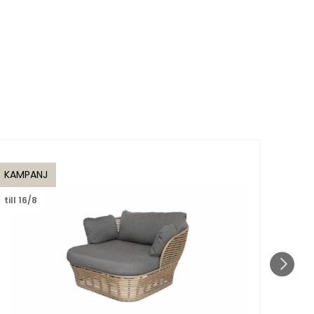
KAMPANJ
KAMP
till 16/8
till 1