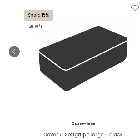
Spara 15%
till 16/8
Cane-line
k
Cover 6: Soffgrupp large - black