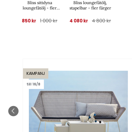
Bliss sittdyna
Bliss loungefåtölj,
loungefåtölj - fler
stapelbar - fler färger
färger
1 000 kr
4 800 kr
850 kr
4 080 kr
KAMPANJ
till 16/8