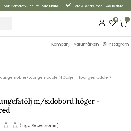
Tillval: Monterat & inburet inom Skåne
Betala senare med Svea faktura
0
Kampanj
Varumärken
Instagram
Loungemöbler
>
Loungemoduler
>
Fåtöljer - Loungemoduler
>
oungefåtölj m/sidobord höger -
red
(Inga Recensioner)