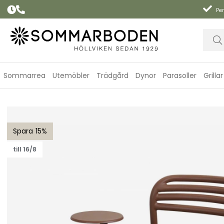
Per
Sommarrea
Utemöbler
Trädgård
Dynor
Parasoller
Grillar
Bliss loungefåtölj m/sidobord höger - desert red
15
till 16/8