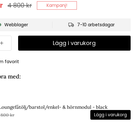
r
4 800
kr
Kampanj!
Webblager
7-10 arbetsdagar
Lägg i varukorg
m favorit
bra med:
 Loungefåtölj/barstol/enkel- & hörnmodul - black
Lägg i varukorg
 800 kr