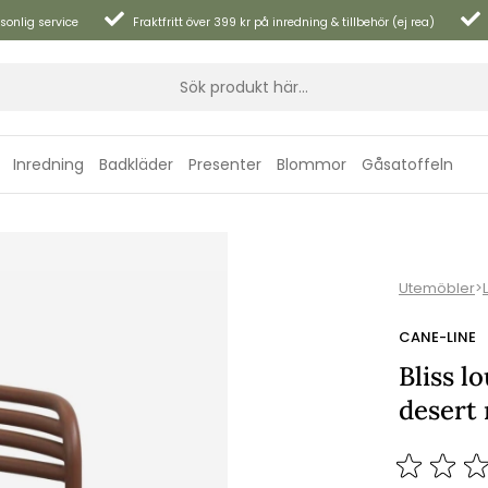
sonlig service
Fraktfritt över 399 kr på inredning & tillbehör (ej rea)
Inredning
Badkläder
Presenter
Blommor
Gåsatoffeln
Utemöbler
>
CANE-LINE
Bliss l
desert 