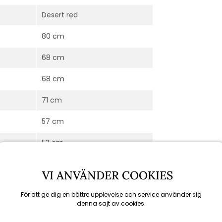
Desert red
80 cm
68 cm
68 cm
71 cm
57 cm
53 cm
40 cm
VI ANVÄNDER COOKIES
Bliss
För att ge dig en bättre upplevelse och service använder sig
denna sajt av cookies.