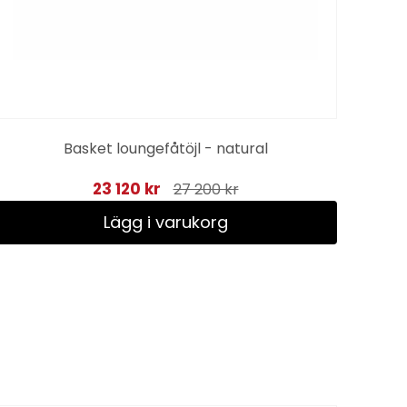
Basket loungefåtöjl - natural
23 120 kr
27 200 kr
Lägg i varukorg