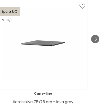
Spara 15%
Spar
till 16/8
till 1
Cane-line
Bordsskiva 75x75 cm - lava grey