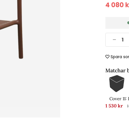
4 080
k
Spara so
Matchar 
Cover 11:
1 530 kr
1