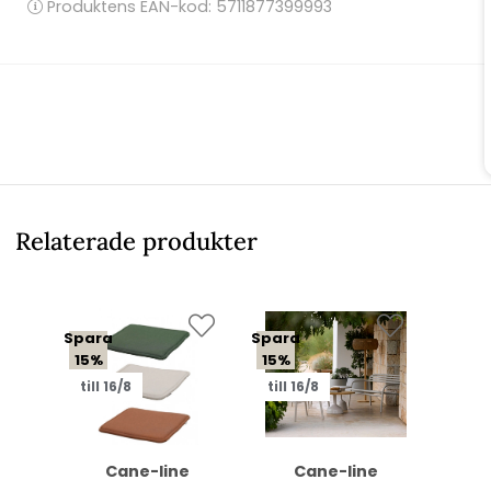
Produktens EAN-kod: 5711877399993
Relaterade produkter
Spara
Spara
15%
15%
till 16/8
till 16/8
Cane-line
Cane-line