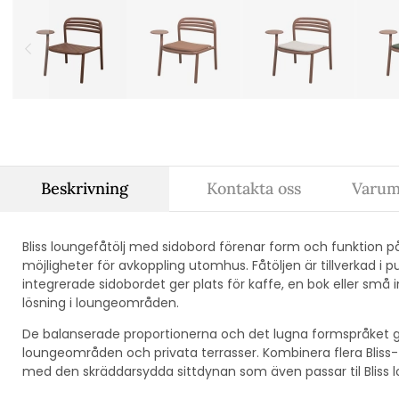
Beskrivning
Kontakta oss
Varum
Bliss loungefåtölj med sidobord förenar form och funktion p
möjligheter för avkoppling utomhus. Fåtöljen är tillverkad i
integrerade sidobordet ger plats för kaffe, en bok eller små in
lösning i loungeområden.
De balanserade proportionerna och det lugna formspråket gör
loungeområden och privata terrasser. Kombinera flera Bliss-få
med den skräddarsydda sittdynan som även passar til Bliss l