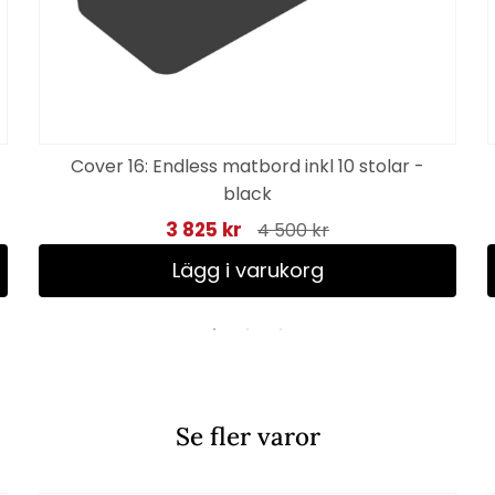
Cover 16: Endless matbord inkl 10 stolar -
black
3 825 kr
4 500 kr
Lägg i varukorg
Se fler varor