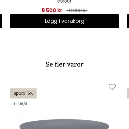
colour
8 500 kr
1 0 000 kr
Lägg i varukorg
Se fler varor
Spara 15%
till 16/8