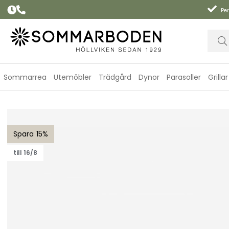
Per
Sommarrea
Utemöbler
Trädgård
Dynor
Parasoller
Grillar
Bliss sittdyna loungefåtölj - sand
15
till 16/8