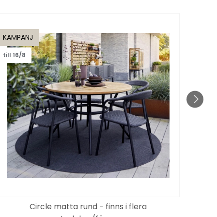
KAMPANJ
KAMP
till 16/8
till 1
Circle matta rund - finns i flera