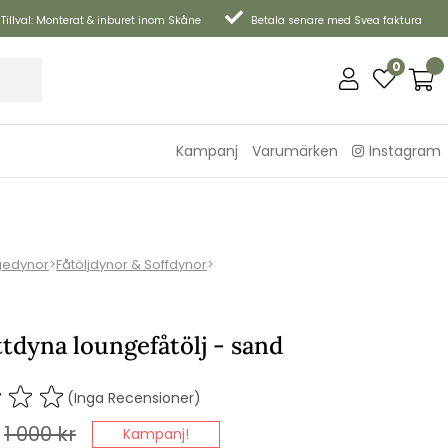
Tillval: Monterat & inburet inom Skåne
Betala senare med Svea faktura
0
Kampanj
Varumärken
Instagram
gedynor
>
Fåtöljdynor & Soffdynor
>
ittdyna loungefåtölj - sand
(Inga Recensioner)
1 000
kr
Kampanj!