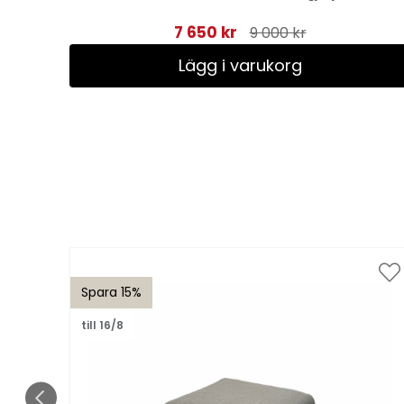
7 650 kr
9 000 kr
Lägg i varukorg
Spara 15%
till 16/8