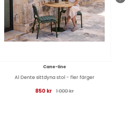
Cane-line
Go
Al Dente sittdyna stol - fler färger
850 kr
1 000 kr