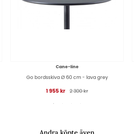
Cane-line
Go bordsskiva Ø 60 cm - lava grey
1 955 kr
2 300 kr
Andra köpte även