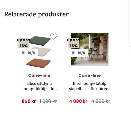
Relaterade produkter
Spara
Spara
15%
15%
till 16/8
till 16/8
Cane-line
Cane-line
Bliss sittdyna
Bliss loungefåtölj,
loungefåtölj - fler
stapelbar - fler färger
färger
1 000 kr
4 800 kr
850 kr
4 080 kr