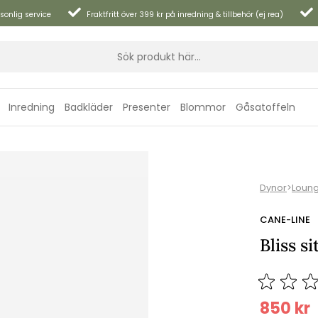
sonlig service
Fraktfritt över 399 kr på inredning & tillbehör (ej rea)
Inredning
Badkläder
Presenter
Blommor
Gåsatoffeln
Dynor
>
Loun
CANE-LINE
Bliss s
850
kr