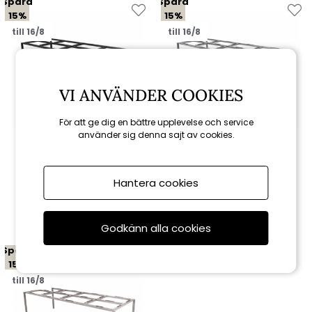
Spara
Spara
15%
15%
till 16/8
till 16/8
VI ANVÄNDER COOKIES
För att ge dig en bättre upplevelse och service
använder sig denna sajt av cookies.
Cane-line
Cane-line
Pure matbordunderrede
Pure matbordunderrede
280x100 cm - lava grey
280x100 cm - light grey
Hantera cookies
14 960 kr
14 960 kr
17 600 kr
17 600 kr
Godkänn alla cookies
Spara
15%
till 16/8