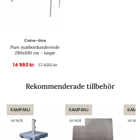
Cane-line
Pure matbordunderrede
280x100 cm - taupe
14 960 kr
17 600 kr
Rekommenderade tillbehör
KAMPANJ
KAMPANJ
KAMP
till 16/8
till 16/8
till 16/8