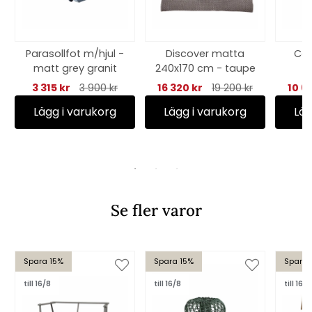
Parasollfot m/hjul -
Discover matta
Coz
matt grey granit
240x170 cm - taupe
3 315 kr
3 900 kr
16 320 kr
19 200 kr
10 6
Lägg i varukorg
Lägg i varukorg
Läg
Se fler varor
Spara 15%
Spara 15%
Spara 
till 16/8
till 16/8
till 16/8