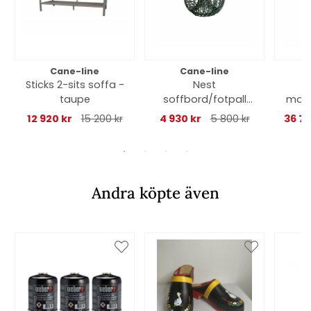
Cane-line
Cane-line
Sticks 2-sits soffa -
Nest
taupe
soffbord/fotpall
matb
liten - dark green
e 280
12 920 kr
15 200 kr
4 930 kr
5 800 kr
36 7
Andra köpte även