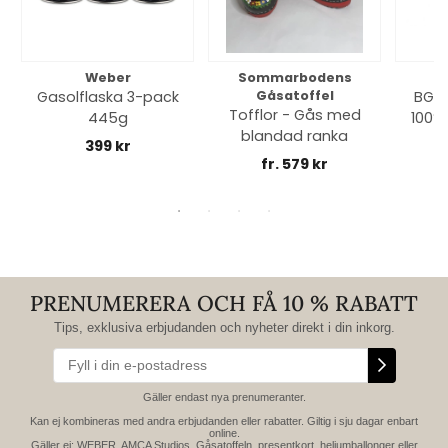
Weber
Sommarbodens
Bi
Gasolflaska 3-pack
Gåsatoffel
BGE 
Tofflor - Gås med
445g
100% 
blandad ranka
399 kr
fr. 579 kr
PRENUMERERA OCH FÅ 10 % RABATT
Tips, exklusiva erbjudanden och nyheter direkt i din inkorg.
Gäller endast nya prenumeranter.
Kan ej kombineras med andra erbjudanden eller rabatter. Giltig i sju dagar enbart
online.
Gäller ej: WEBER, AMCA Studios, Gåsatoffeln, presentkort, heliumballonger eller