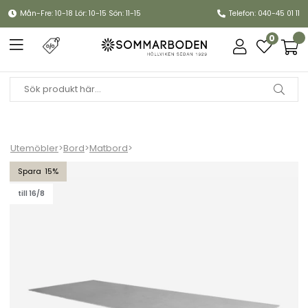
Mån-Fre: 10-18 Lör: 10-15 Sön: 11-15
Telefon: 040-45 01 11
0
Utemöbler
>
Bord
>
Matbord
>
Bordsskiva 280x100 cm - concrete grey keramik
15
till 16/8