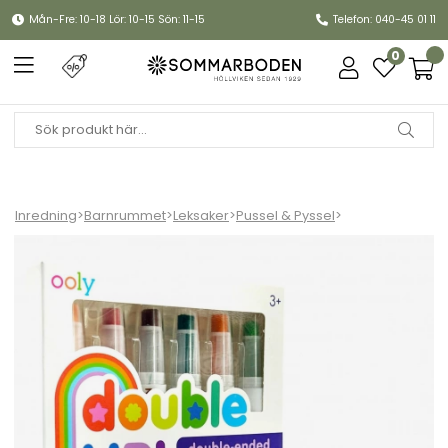
Mån-Fre: 10-18 Lör: 10-15 Sön: 11-15
Telefon: 040-45 01 11
0
Inredning
>
Barnrummet
>
Leksaker
>
Pussel & Pyssel
>
Double Up dubbelsidig krita - multi