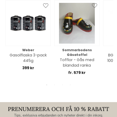
Weber
Sommarbodens
Bi
Gasolflaska 3-pack
Gåsatoffel
BGE 
Tofflor - Gås med
445g
100% 
blandad ranka
399 kr
fr. 579 kr
PRENUMERERA OCH FÅ 10 % RABATT
Tips, exklusiva erbjudanden och nyheter direkt i din inkorg.