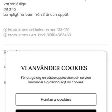
Vattenlösliga
Giftfria
Lämpligt för barn från 3 år och uppåt
Produktens artikelnummer:
133-120
Produktens EAN-kod: 810104683463
Kontakta oss
Varumärke: Ooly
VI ANVÄNDER COOKIES
För att ge dig en bättre upplevelse och service
Recensioner
använder sig denna sajt av cookies.
Hantera cookies
Rekommenderade tillbehör