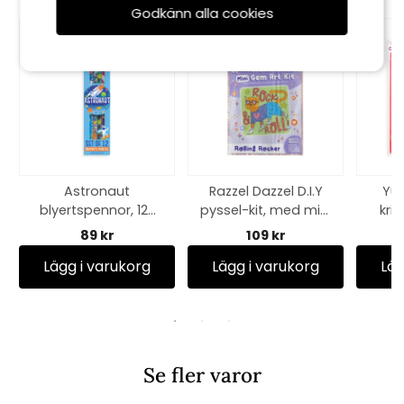
Godkänn alla cookies
Astronaut
Razzel Dazzel D.I.Y
Yu
blyertspennor, 12-
pyssel-kit, med mini
kri
pack - multi
diamanter - rolling
89 kr
109 kr
rocker
Lägg i varukorg
Lägg i varukorg
Läg
Se fler varor