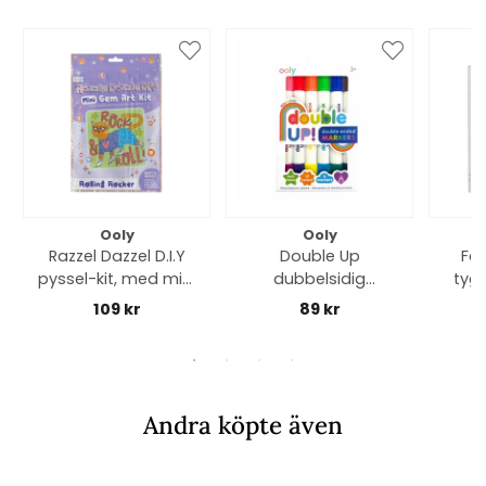
Ooly
Ooly
Razzel Dazzel D.I.Y
Double Up
Fab
pyssel-kit, med mini
dubbelsidig
tygp
diamanter - rolling
touchpenna - multi
109 kr
89 kr
rocker
Andra köpte även