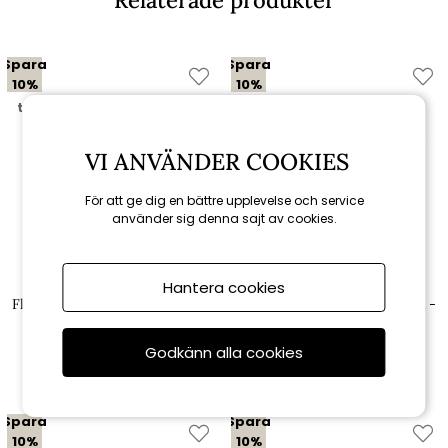
Relaterade produkter
Spara
Spara
10%
10%
till 16/8
till 16/8
VI ANVÄNDER COOKIES
För att ge dig en bättre upplevelse och service
använder sig denna sajt av cookies.
Brafab
Brafab
Hantera cookies
Florina positionsdyna hög lyx -
Florina positionsdyna hög lyx -
antracit
grå
Godkänn alla cookies
549 kr
549 kr
610 kr
610 kr
Spara
Spara
10%
10%