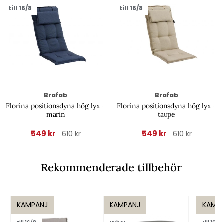
till 16/8
till 16/8
Brafab
Brafab
Florina positionsdyna hög lyx -
Florina positionsdyna hög lyx -
marin
taupe
549 kr
549 kr
610 kr
610 kr
Rekommenderade tillbehör
KAMPANJ
KAMPANJ
KAMP