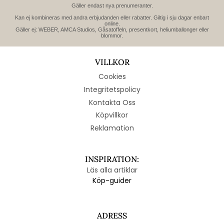
Gäller endast nya prenumeranter.
Kan ej kombineras med andra erbjudanden eller rabatter. Giltig i sju dagar enbart
online.
Gäller ej: WEBER, AMCA Studios, Gåsatoffeln, presentkort, heliumballonger eller
blommor.
VILLKOR
Cookies
Integritetspolicy
Kontakta Oss
Köpvillkor
Reklamation
INSPIRATION:
Läs alla artiklar
Köp-guider
ADRESS