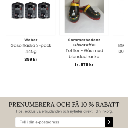
Weber
Sommarbodens
Bi
Gasolflaska 3-pack
Gåsatoffel
BGE 
Tofflor - Gås med
445g
100% 
blandad ranka
399 kr
fr. 579 kr
PRENUMERERA OCH FÅ 10 % RABATT
Tips, exklusiva erbjudanden och nyheter direkt i din inkorg.