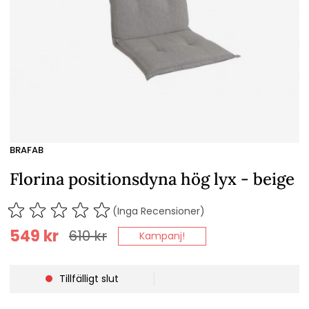
BRAFAB
Florina positionsdyna hög lyx - beige
(Inga Recensioner)
549
kr
610
kr
Kampanj!
Tillfälligt slut