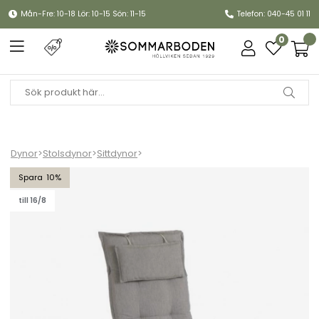
Mån-Fre: 10-18 Lör: 10-15 Sön: 11-15
Telefon: 040-45 01 11
0
Dynor
>
Stolsdynor
>
Sittdynor
>
Florina positionsdyna hög lyx - beige
10
till 16/8