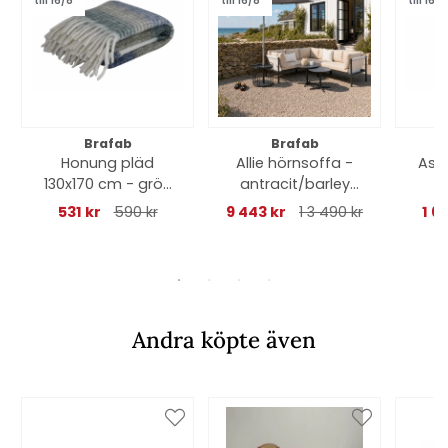
till 16/8
till 16/8
till 16/8
Brafab
Brafab
Honung pläd
Allie hörnsoffa -
Ashf
130x170 cm - grön
antracit/barley
5
mönstrad
dyna - DEAL
531 kr
590 kr
9 443 kr
1 3 490 kr
1 6
Andra köpte även