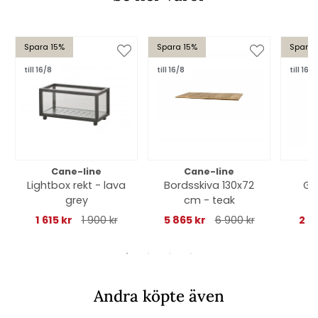
Spara 15%
Spara 15%
Spara 
till 16/8
till 16/8
till 16/8
Cane-line
Cane-line
Lightbox rekt - lava
Bordsskiva 130x72
Gr
grey
cm - teak
1 615 kr
1 900 kr
5 865 kr
6 900 kr
2 6
Andra köpte även