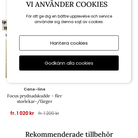
Relaterade produkter
VI ANVÄNDER COOKIES
För att ge dig en bättre upplevelse och service
Spara
använder sig denna sajt av cookies.
15%
till 16/8
Hantera cookies
Godkänn alla cookies
Cane-line
Focus prydnadskudde - fler
storlekar-/färger
fr. 1 020 kr
fr. 1 200 kr
Rekommenderade tillbehör