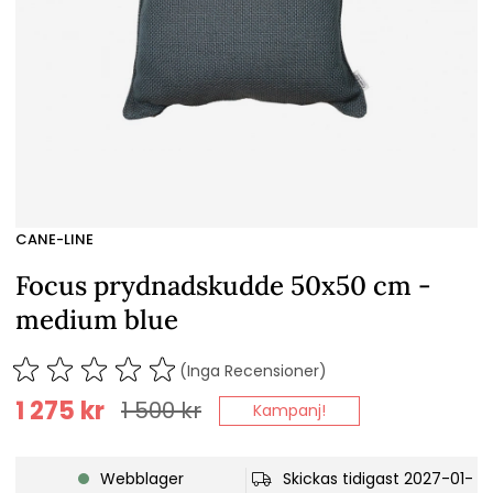
CANE-LINE
Focus prydnadskudde 50x50 cm -
medium blue
(Inga Recensioner)
1 275
kr
1 500
kr
Kampanj!
Webblager
Skickas tidigast 2027-01-