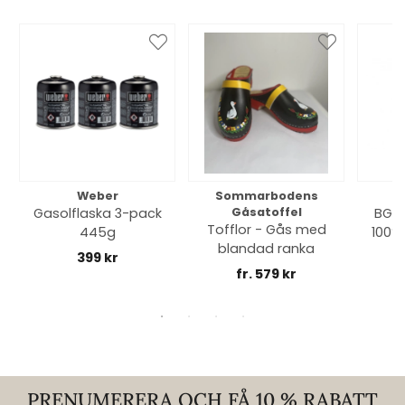
Weber
Sommarbodens
Bi
Gasolflaska 3-pack
Gåsatoffel
BGE 
Tofflor - Gås med
445g
100% 
blandad ranka
399 kr
fr. 579 kr
PRENUMERERA OCH FÅ 10 % RABATT