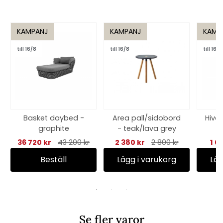
KAMPANJ
KAMPANJ
KAMP
till 16/8
till 16/8
till 16/8
Basket daybed -
Area pall/sidobord
Hive 
graphite
- teak/lava grey
36 720 kr
43 200 kr
2 380 kr
2 800 kr
1 0
Beställ
Lägg i varukorg
Läg
Se fler varor