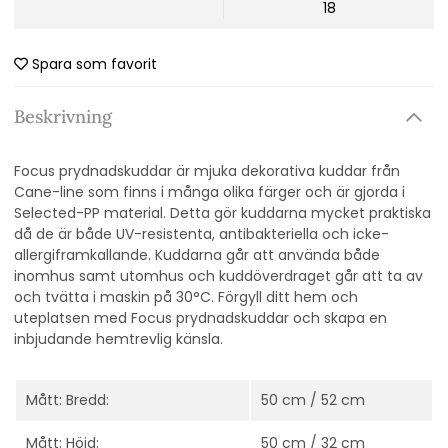
18
Spara som favorit
Beskrivning
Focus prydnadskuddar är mjuka dekorativa kuddar från
Cane-line som finns i många olika färger och är gjorda i
Selected-PP material. Detta gör kuddarna mycket praktiska
då de är både UV-resistenta, antibakteriella och icke-
allergiframkallande. Kuddarna går att använda både
inomhus samt utomhus och kuddöverdraget går att ta av
och tvätta i maskin på 30°C. Förgyll ditt hem och
uteplatsen med Focus prydnadskuddar och skapa en
inbjudande hemtrevlig känsla.
Mått: Bredd:
50 cm / 52 cm
Mått: Höjd:
50 cm / 32 cm