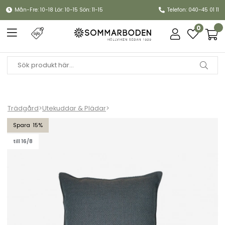
Mån-Fre: 10-18 Lör: 10-15 Sön: 11-15
Telefon: 040-45 01 11
0
Trädgård
>
Utekuddar & Plädar
>
Focus prydnadskudde 50x50 cm - medium blue
15
till 16/8