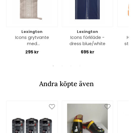
Lexington
Lexington
Icons grytvante
Icons förkläde -
Ha
med
dress blue/white
sto
jacquardstjärna -
295 kr
695 kr
beige/white
Andra köpte även