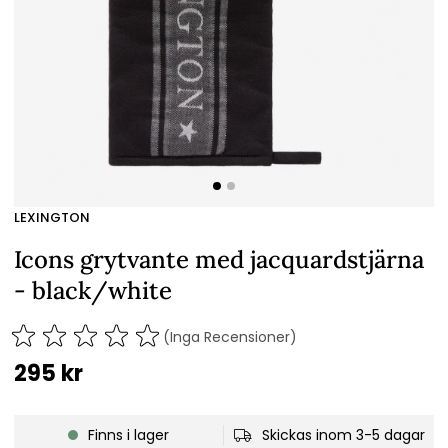
LEXINGTON
Icons grytvante med jacquardstjärna
- black/white
(Inga Recensioner)
295
kr
Finns i lager
Skickas inom 3-5 dagar