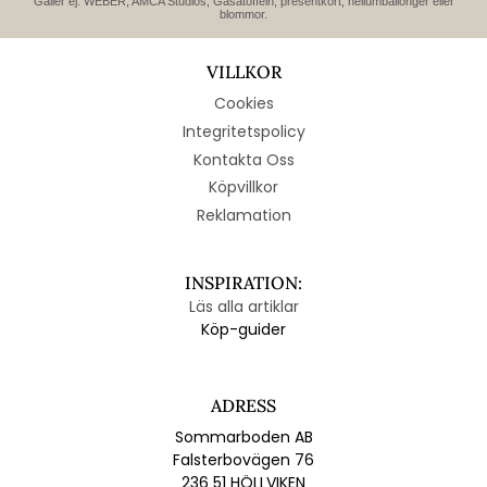
Gäller ej: WEBER, AMCA Studios, Gåsatoffeln, presentkort, heliumballonger eller
blommor.
VILLKOR
Cookies
Integritetspolicy
Kontakta Oss
Köpvillkor
Reklamation
INSPIRATION:
Läs alla artiklar
Köp-guider
ADRESS
Sommarboden AB
Falsterbovägen 76
236 51 HÖLLVIKEN