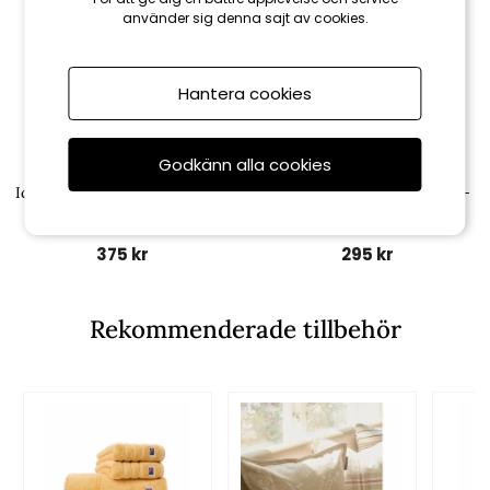
använder sig denna sajt av cookies.
Hantera cookies
Godkänn alla cookies
Lexington
Lexington
Icons Cotton Twill grytvante -
Icons Cotton Twill grytlapp -
denim
denim
375 kr
295 kr
Rekommenderade tillbehör