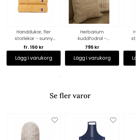
Handdukar, fler
Herbarium
Ha
storlekar - sunny
kuddfodral -
sto
yellow
beige/white
fr. 150 kr
795 kr
Lägg i varukorg
Lägg i varukorg
Läg
Se fler varor