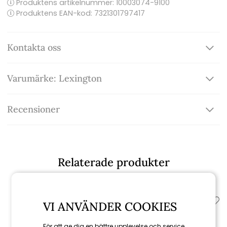
Produktens artikelnummer:
10003074-9100
Produktens EAN-kod: 7321301797417
Kontakta oss
Varumärke: Lexington
Recensioner
Relaterade produkter
VI ANVÄNDER COOKIES
För att ge dig en bättre upplevelse och service