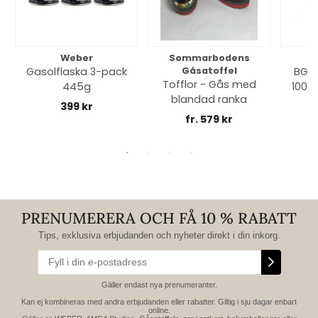
Weber
Sommarbodens
Bi
Gasolflaska 3-pack
Gåsatoffel
BGE 
Tofflor - Gås med
445g
100% 
blandad ranka
399 kr
fr. 579 kr
PRENUMERERA OCH FÅ 10 % RABATT
Tips, exklusiva erbjudanden och nyheter direkt i din inkorg.
Gäller endast nya prenumeranter.
Kan ej kombineras med andra erbjudanden eller rabatter. Giltig i sju dagar enbart
online.