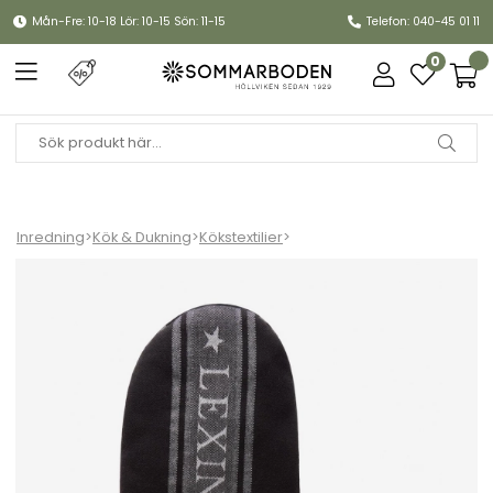
Mån-Fre: 10-18 Lör: 10-15 Sön: 11-15
Telefon: 040-45 01 11
0
Inredning
>
Kök & Dukning
>
Kökstextilier
>
Icons grytvante med jacquardstjärna - black/white