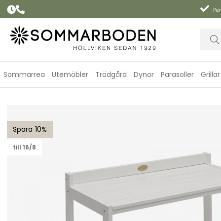
Per
Sommarrea
Utemöbler
Trädgård
Dynor
Parasoller
Grillar
Läckö utekök/arbetsbänk - vit
10
till 16/8