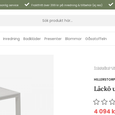
sonlig service
Fraktfritt över 399 kr på inredning & tillbehör (ej rea)
Inredning
Badkläder
Presenter
Blommor
Gåsatoffeln
Trädgård
>
U
HILLERSTOR
Läckö 
4 094
k