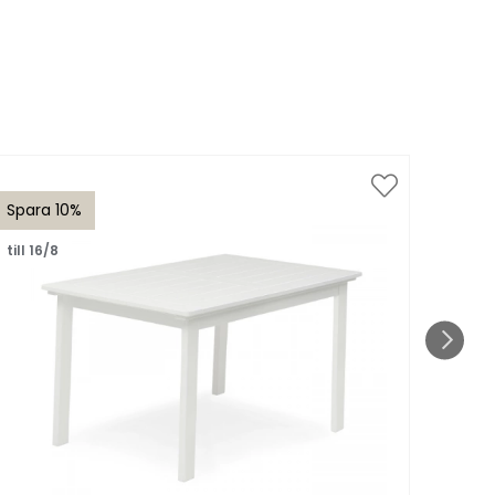
Spara 10%
Spar
till 16/8
till 1