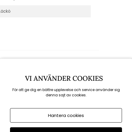
Läckö
VI ANVÄNDER COOKIES
Rekommenderade tillbehör
För att ge dig en bättre upplevelse och service använder sig
denna sajt av cookies.
Hantera cookies
KAMPANJ
till 16/8