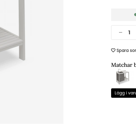
Spara so
Matchar 
Lägg i var