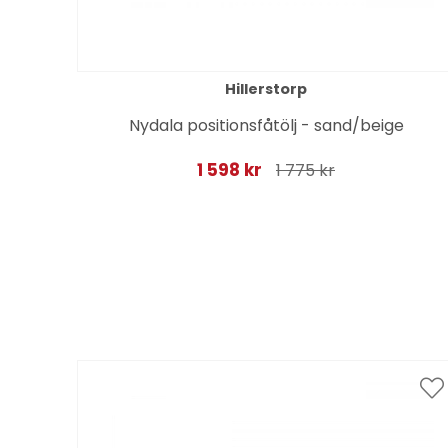
Hillerstorp
Nydala positionsfåtölj - sand/beige
1 598 kr
1 775 kr