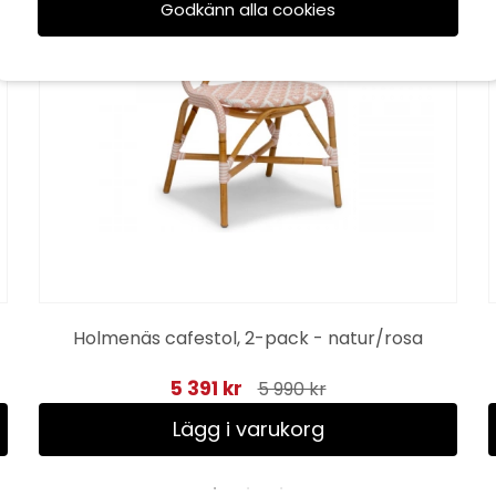
Godkänn alla cookies
Holmenäs cafestol, 2-pack - natur/rosa
5 391 kr
5 990 kr
Lägg i varukorg