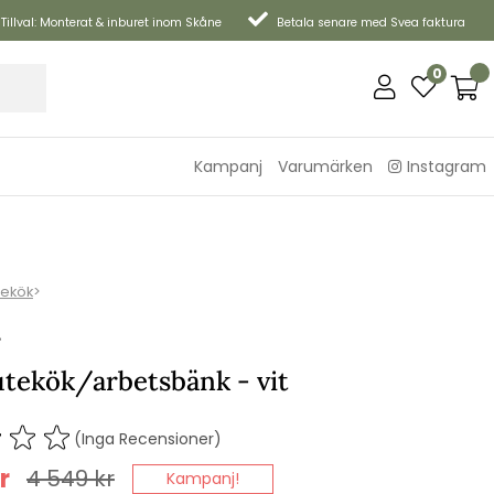
Tillval: Monterat & inburet inom Skåne
Betala senare med Svea faktura
0
Kampanj
Varumärken
Instagram
tekök
>
P
utekök/arbetsbänk - vit
(Inga Recensioner)
r
4 549
kr
Kampanj!