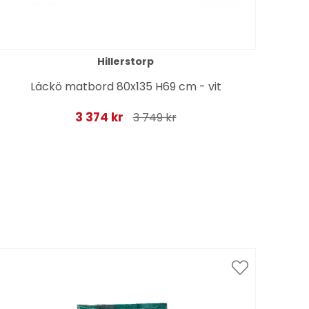
Hillerstorp
Läckö matbord 80x135 H69 cm - vit
A
3 374 kr
3 749 kr
Spar
till 1