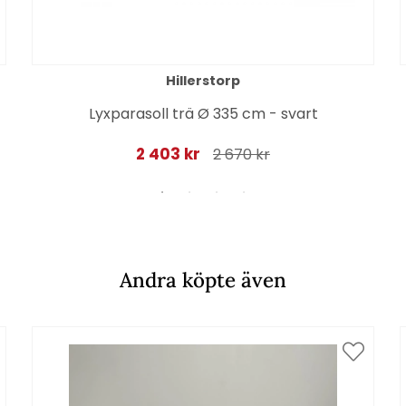
Hillerstorp
Lyxparasoll trä Ø 335 cm - svart
2 403 kr
2 670 kr
Andra köpte även