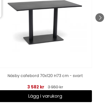
Näsby cafebord 70x120 H73 cm - svart
3 582 kr
3 980 kr
Lägg i varukorg