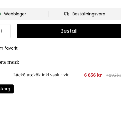
Webblager
Beställningsvara
Beställ
m favorit
bra med:
6 656 kr
Läckö utekök inkl vask - vit
7 395 kr
ukorg