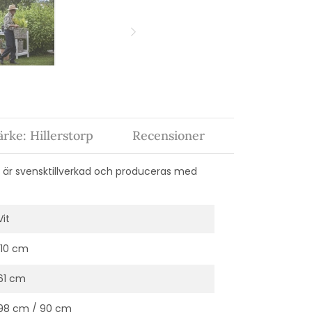
rke: Hillerstorp
Recensioner
 är svensktillverkad och produceras med
Vit
110 cm
61 cm
98 cm / 90 cm