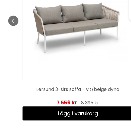
Lersund 3-sits soffa - vit/beige dyna
7 556 kr
8 395 kr
Lägg i varukorg