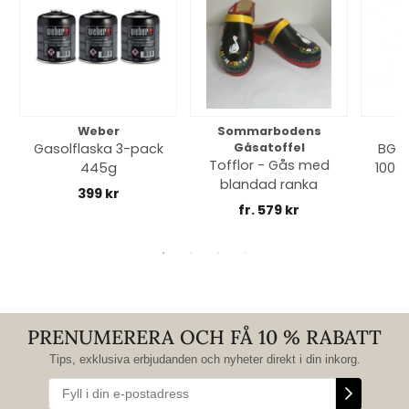
Weber
Sommarbodens
Bi
Gasolflaska 3-pack
Gåsatoffel
BGE 
Tofflor - Gås med
445g
100% 
blandad ranka
399 kr
fr. 579 kr
PRENUMERERA OCH FÅ 10 % RABATT
Tips, exklusiva erbjudanden och nyheter direkt i din inkorg.