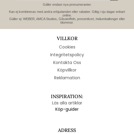
Gäller endast nya prenumeranter.
Kan ej kombineras med andra erbjudanden eller rabatter. Giltig i sju dagar enbart
online.
Gäller ej: WEBER, AMCA Studios, Gåsatoffeln, presentkort, heliumballonger eller
blommor.
VILLKOR
Cookies
Integritetspolicy
Kontakta Oss
Köpvillkor
Reklamation
INSPIRATION:
Läs alla artiklar
Köp-guider
ADRESS