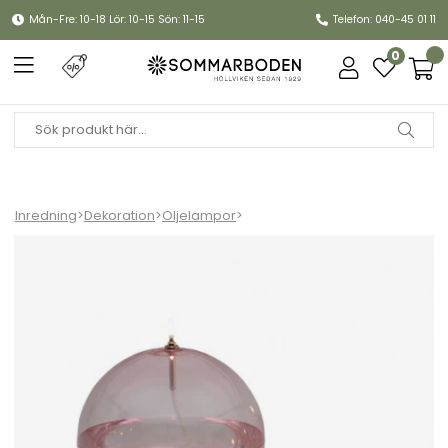
Mån-Fre: 10-18 Lör: 10-15 Sön: 11-15
Telefon: 040-45 01 11
0
Inredning
>
Dekoration
>
Oljelampor
>
Oljelampa Sphere, XL - light pink