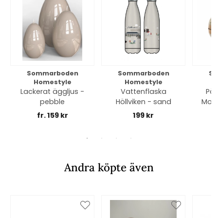
Sommarboden
Sommarboden
So
Homestyle
Homestyle
Lackerat äggljus -
Vattenflaska
Pås
pebble
Höllviken - sand
Morri
fr. 159 kr
199 kr
Andra köpte även