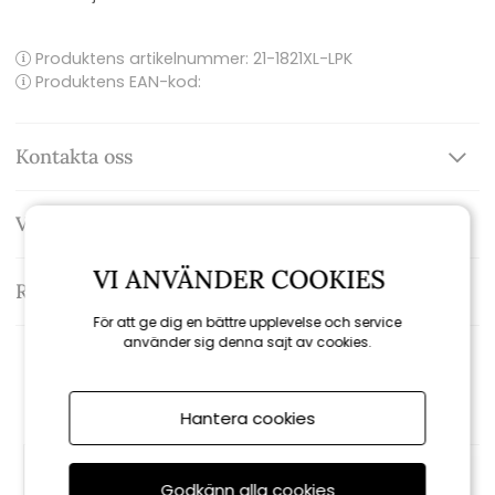
Produktens artikelnummer:
21-1821XL-LPK
Produktens EAN-kod:
Kontakta oss
Varumärke: Sommarboden Homestyle
VI ANVÄNDER COOKIES
Recensioner
För att ge dig en bättre upplevelse och service
använder sig denna sajt av cookies.
Rekommenderade tillbehör
Hantera cookies
Godkänn alla cookies