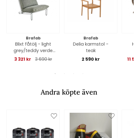
Brafab
Brafab
Blixt fåtölj - light
Delia karmstol -
Ha
grey/teddy verde
teak
dyna
ljus
3 321 kr
3 690 kr
2 590 kr
11 5
Andra köpte även