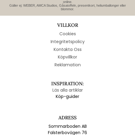
online.
Gäller ej: WEBER, AMCA Studios, Gåsatoffeln, presentkort, heliumballonger eller
blommor.
VILLKOR
Cookies
Integritetspolicy
Kontakta Oss
Köpvillkor
Reklamation
INSPIRATION:
Läs alla artiklar
Köp-guider
ADRESS
Sommarboden AB
Falsterbovägen 76