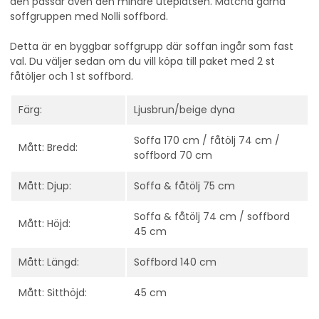
den passar även den mindre uteplatsen.
Matcha gärna
soffgruppen med Nolli soffbord.
Detta är en byggbar soffgrupp där soffan ingår som fast
val. Du väljer sedan om du vill köpa till paket med 2 st
fåtöljer och 1 st soffbord.
Färg:
Ljusbrun/beige dyna
Soffa 170 cm / fåtölj 74 cm /
Mått: Bredd:
soffbord 70 cm
Mått: Djup:
Soffa & fåtölj 75 cm
Soffa & fåtölj 74 cm / soffbord
Mått: Höjd:
45 cm
Mått: Längd:
Soffbord 140 cm
Mått: Sitthöjd:
45 cm