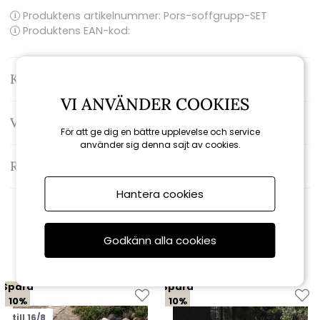
Produktens artikelnummer:
Pors-soffgrupp-SET
Produktens EAN-kod:
Kontakta oss
VI ANVÄNDER COOKIES
Varumärke: Brafab
För att ge dig en bättre upplevelse och service
använder sig denna sajt av cookies.
Recensioner
Hantera cookies
Relaterade produkter
Godkänn alla cookies
Spara
Spara
10%
10%
till 16/8