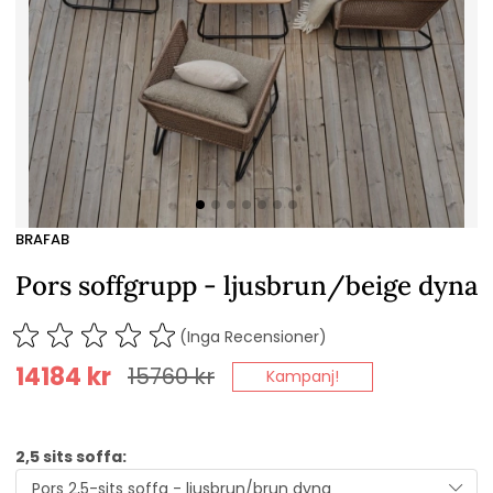
BRAFAB
Pors soffgrupp - ljusbrun/beige dyna
(Inga Recensioner)
14184
kr
15760
kr
Kampanj!
2,5 sits soffa: