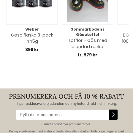
Weber
Sommarbodens
Bi
Gasolflaska 3-pack
Gåsatoffel
BGE 
Tofflor - Gås med
445g
100% 
blandad ranka
399 kr
fr. 579 kr
PRENUMERERA OCH FÅ 10 % RABATT
Tips, exklusiva erbjudanden och nyheter direkt i din inkorg.
Gäller endast nya prenumeranter.
Kan ej kombineras med andra erbjudanden eller rabatter. Giltig i sju dagar enbart