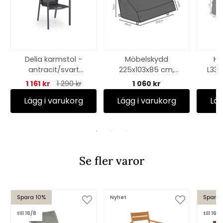
Delia karmstol -
Möbelskydd
Hö
antracit/svart
225x103x85 cm,
L33
textilene
andas - svart
cm, 
1 161 kr
1 290 kr
1 060 kr
Lägg i varukorg
Lägg i varukorg
Läg
Se fler varor
Spara 10%
Spara
Nyhet
till 16/8
till 16/8