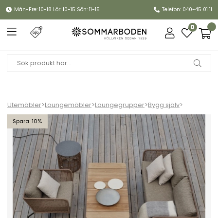
Mån-Fre: 10-18 Lör: 10-15 Sön: 11-15
Telefon: 040-45 01 11
0
Utemöbler
>
Loungemöbler
>
Loungegrupper
>
Bygg själv
>
Pors soffgrupp - ljusbrun/beige dyna
10