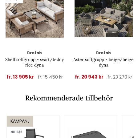
Brafab
Brafab
Shell soffgrupp - svart/teddy
Aster soffgrupp - beige/beige
rice dyna
dyna
fr. 13 905 kr
fr. 20 943 kr
fr. 15 450 kr
fr. 23 270 kr
Rekommenderade tillbehör
KAMPANJ
till 16/8