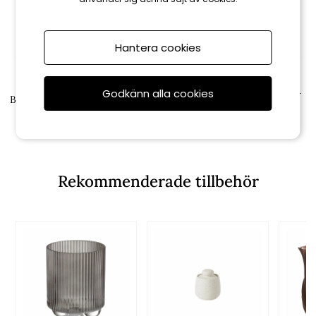
Hantera cookies
Mogihome
Mogihome
Godkänn alla cookies
Elvin ljuslykta stor, H16 cm -
Bobo ljuslykta H16 cm - blågrå
glas/brun
259 kr
399 kr
Rekommenderade tillbehör