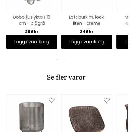
Bobo ljuslykta H16
Loft burk m. lock,
Min
cm - blågrå
liten - creme
H25
259 kr
249 kr
Lägg i varukorg
Lägg i varukorg
Läg
Se fler varor