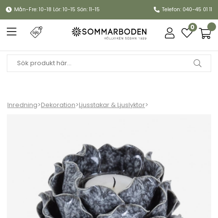
Mån-Fre: 10-18 Lör: 10-15 Sön: 11-15
Telefon: 040-45 01 11
0
Inredning
>
Dekoration
>
Ljusstakar & Ljuslyktor
>
Shelly ljuslykta - grå