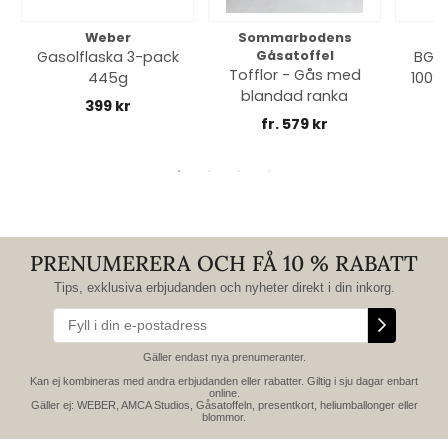
Weber
Sommarbodens
Bi
Gasolflaska 3-pack
Gåsatoffel
BGE 
Tofflor - Gås med
445g
100% 
blandad ranka
399 kr
fr. 579 kr
PRENUMERERA OCH FÅ 10 % RABATT
Tips, exklusiva erbjudanden och nyheter direkt i din inkorg.
Gäller endast nya prenumeranter.
Kan ej kombineras med andra erbjudanden eller rabatter. Giltig i sju dagar enbart
online.
Gäller ej: WEBER, AMCA Studios, Gåsatoffeln, presentkort, heliumballonger eller
blommor.