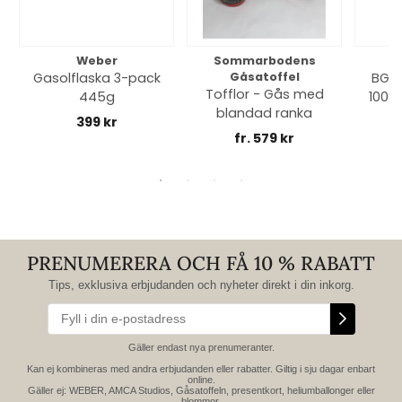
Weber
Sommarbodens
Bi
Gasolflaska 3-pack
Gåsatoffel
BGE 
Tofflor - Gås med
445g
100% 
blandad ranka
399 kr
fr. 579 kr
PRENUMERERA OCH FÅ 10 % RABATT
Tips, exklusiva erbjudanden och nyheter direkt i din inkorg.
Gäller endast nya prenumeranter.
Kan ej kombineras med andra erbjudanden eller rabatter. Giltig i sju dagar enbart
online.
Gäller ej: WEBER, AMCA Studios, Gåsatoffeln, presentkort, heliumballonger eller
blommor.