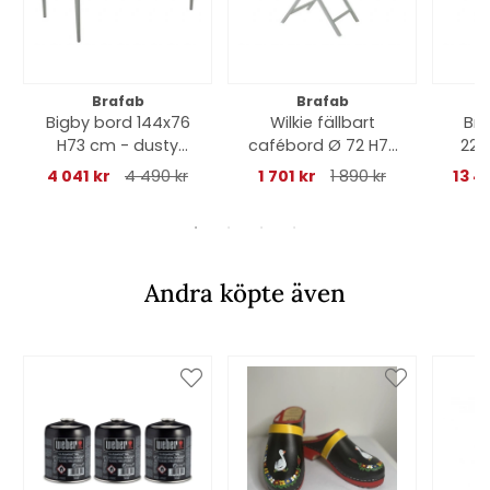
Brafab
Brafab
Bigby bord 144x76
Wilkie fällbart
Br
H73 cm - dusty
cafébord Ø 72 H73
220
green
cm - dusty green
4 041 kr
4 490 kr
1 701 kr
1 890 kr
13 4
Andra köpte även