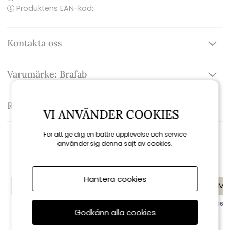
Produktens EAN-kod:
Kontakta oss
Varumärke: Brafab
Recensioner
VI ANVÄNDER COOKIES
För att ge dig en bättre upplevelse och service
använder sig denna sajt av cookies.
Rekommenderade tillbehör
Hantera cookies
KAMPANJ
KAMPANJ
KAMP
till 16/8
till 16/8
till 16/8
Godkänn alla cookies