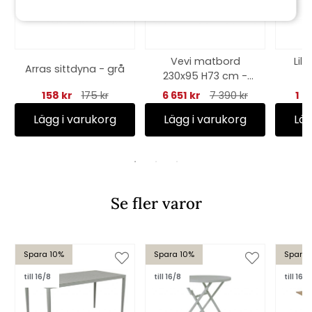
Vevi matbord
Lil
Arras sittdyna - grå
230x95 H73 cm -
khaki
158 kr
175 kr
6 651 kr
7 390 kr
1 2
Lägg i varukorg
Lägg i varukorg
Läg
Se fler varor
Spara 10%
Spara 10%
Spara 
till 16/8
till 16/8
till 16/8