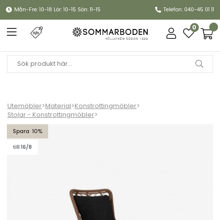
Mån-Fre: 10-18 Lör: 10-15 Sön: 11-15
Telefon: 040-45 01 11
0
Utemöbler
>
Material
>
Konstrottingmöbler
>
Stolar - Konstrottingmöbler
>
Sunside fåtölj - ljusbrun/svart dyna
10
till 16/8