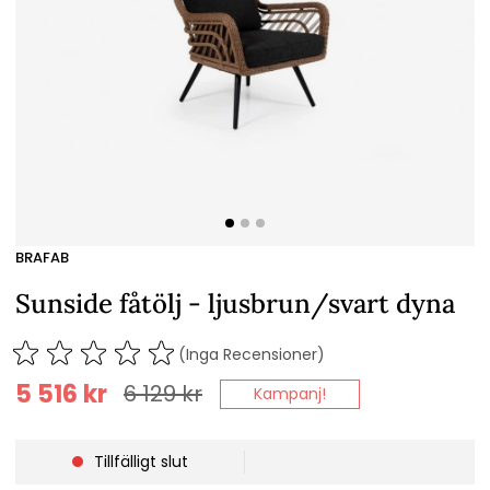
BRAFAB
Sunside fåtölj - ljusbrun/svart dyna
(Inga Recensioner)
5 516
kr
6 129
kr
Kampanj!
Tillfälligt slut