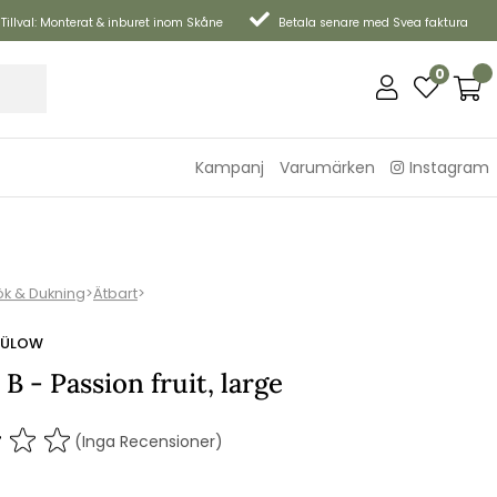
Tillval: Monterat & inburet inom Skåne
Betala senare med Svea faktura
0
Kampanj
Varumärken
Instagram
ök & Dukning
>
Ätbart
>
 BÜLOW
 B - Passion fruit, large
(Inga Recensioner)