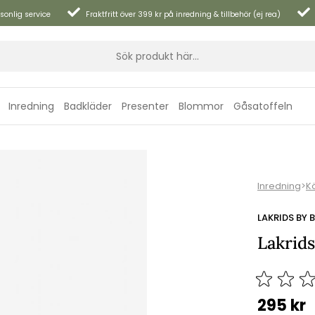
sonlig service
Fraktfritt över 399 kr på inredning & tillbehör (ej rea)
Inredning
Badkläder
Presenter
Blommor
Gåsatoffeln
Inredning
>
K
LAKRIDS BY
Lakrids
295
kr