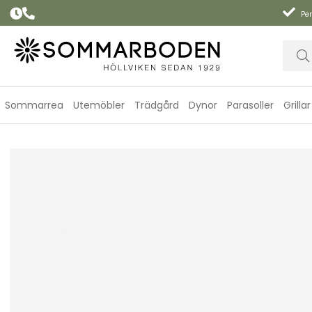
Per
Sommarrea
Utemöbler
Trädgård
Dynor
Parasoller
Grillar
Lakrids B - Passion fruit, large