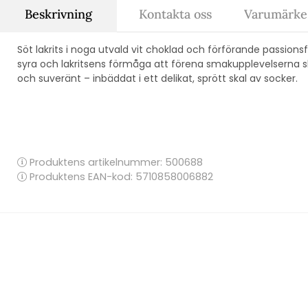
Beskrivning
Kontakta oss
Varumärke:
Söt lakrits i noga utvald vit choklad och förförande passion
syra och lakritsens förmåga att förena smakupplevelserna sk
och suveränt – inbäddat i ett delikat, sprött skal av socker.
Produktens artikelnummer:
500688
Produktens EAN-kod: 5710858006882