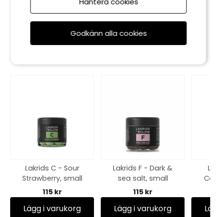
Hantera cookies
295 kr
Godkänn alla cookies
Rekommenderade tillbehör
Lakrids C - Sour
Lakrids F - Dark &
La
Strawberry, small
sea salt, small
Car
115 kr
115 kr
Lägg i varukorg
Lägg i varukorg
Läg