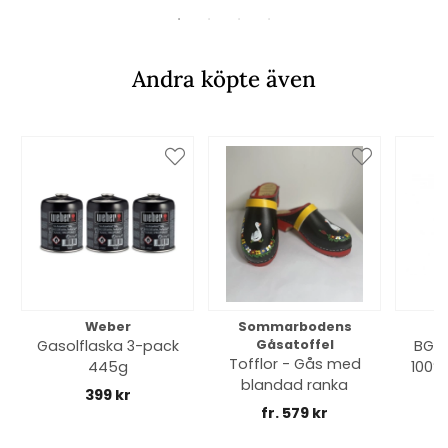
Andra köpte även
Weber
Sommarbodens
Bi
Gasolflaska 3-pack
Gåsatoffel
BGE 
Tofflor - Gås med
445g
100% 
blandad ranka
399 kr
fr. 579 kr