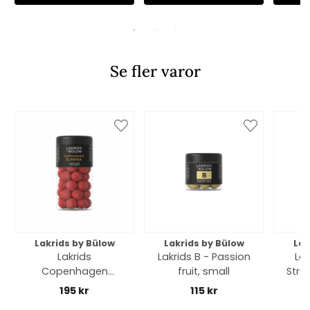
Se fler varor
Lakrids by Bülow
Lakrids by Bülow
Lak
Lakrids
Lakrids B - Passion
Lak
Copenhagen
fruit, small
Stra
Summer, regular
195 kr
115 kr