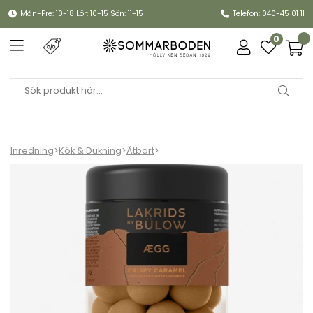
Mån-Fre: 10-18 Lör: 10-15 Sön: 11-15
Telefon: 040-45 01 11
0
Inredning
>
Kök & Dukning
>
Ätbart
>
Lakrids Crispy Caramel, regular