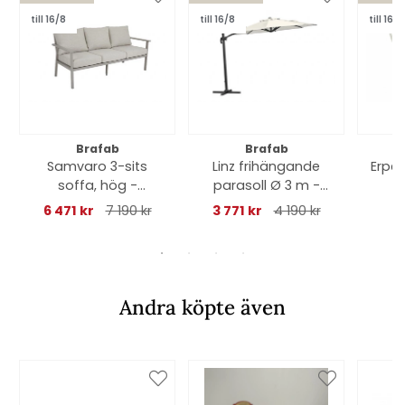
till 16/8
till 16/8
till 16/8
Brafab
Brafab
Samvaro 3-sits
Linz frihängande
Erpe 
soffa, hög -
parasoll Ø 3 m -
khaki/sand dyna
antracit/khaki
6 471 kr
7 190 kr
3 771 kr
4 190 kr
1
Andra köpte även