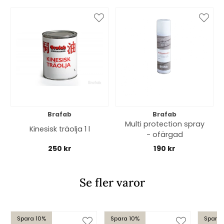
Brafab
Brafab
Multi protection spray
Kinesisk träolja 1 l
- ofärgad
250 kr
190 kr
Se fler varor
Spara 10%
Spara 10%
Spara 