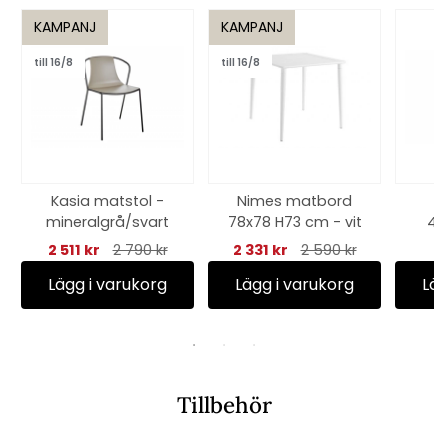
KAMPANJ
KAMPANJ
till 16/8
till 16/8
Kasia matstol -
Nimes matbord
mineralgrå/svart
78x78 H73 cm - vit
46
an
2 511 kr
2 790 kr
2 331 kr
2 590 kr
Lägg i varukorg
Lägg i varukorg
Läg
Tillbehör