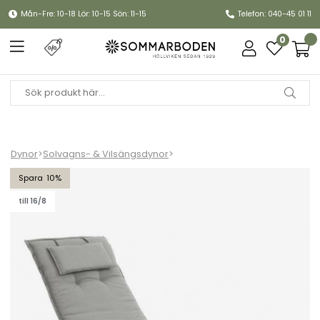
Mån-Fre: 10-18 Lör: 10-15 Sön: 11-15
Telefon: 040-45 01 11
0
Dynor
>
Solvagns- & Vilsängsdynor
>
Florina vilsängsdyna - ljusgrå
10
till 16/8