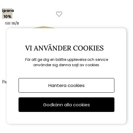
Spara
10%
till 16/8
VI ANVÄNDER COOKIES
För att ge dig en bättre upplevelse och service
använder sig denna sajt av cookies.
Brafab
Papaya förvaringslåda 130x51 cm
Hantera cookies
H 60 cm - teak
6 561 kr
7 290 kr
Godkänn alla cookies
Rekommenderade tillbehör