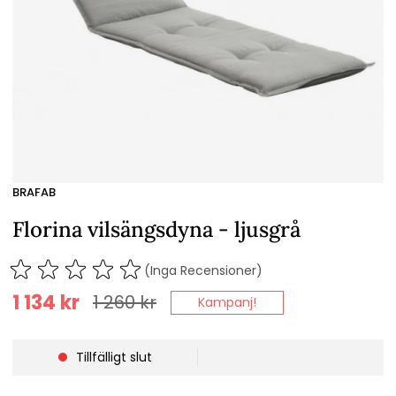
BRAFAB
Florina vilsängsdyna - ljusgrå
(Inga Recensioner)
1 134
kr
1 260
kr
Kampanj!
Tillfälligt slut