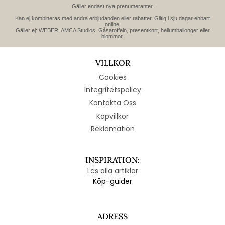
Gäller endast nya prenumeranter.
Kan ej kombineras med andra erbjudanden eller rabatter. Giltig i sju dagar enbart
online.
Gäller ej: WEBER, AMCA Studios, Gåsatoffeln, presentkort, heliumballonger eller
blommor.
VILLKOR
Cookies
Integritetspolicy
Kontakta Oss
Köpvillkor
Reklamation
INSPIRATION:
Läs alla artiklar
Köp-guider
ADRESS