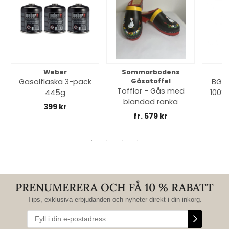
Weber
Sommarbodens
Bi
Gasolflaska 3-pack
Gåsatoffel
BGE 
Tofflor - Gås med
445g
100% 
blandad ranka
399 kr
fr. 579 kr
PRENUMERERA OCH FÅ 10 % RABATT
Tips, exklusiva erbjudanden och nyheter direkt i din inkorg.