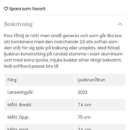
Spara som favorit
Beskrivning
Pors fåtölj är nätt men ändå generös och som går lika bra
att kombinera med den matchande 2,5 sits soffan som
den står för sig själv på balkong eller uteplats. Med flätad
ljusbrun konstrotting på rundad stomme i svart aluminium
och med extra tjocka, mjuka kuddar sitter riktigt bekvämt.
Nolli soffbord passar bra till
Färg:
Ljusbrun/Brun
Lanseringsår:
2023
Mått: Bredd:
74 cm
Mått: Djup:
75 cm
Mått: Höjd:
74 cm