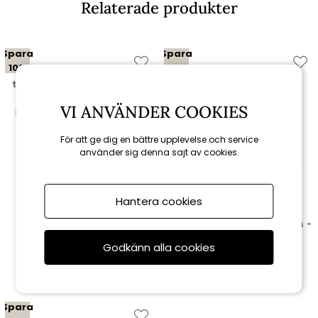
Relaterade produkter
Spara
Spara
10%
10%
till 16/8
till 16/8
VI ANVÄNDER COOKIES
För att ge dig en bättre upplevelse och service
använder sig denna sajt av cookies.
Hantera cookies
Brafab
Brafab
Pors 2,5-sits soffa -
Nolli soffbord 140x70 H45 cm -
ljusbrun/brun dyna
svart/teak
Godkänn alla cookies
14 184 kr
6 021 kr
15 760 kr
6 690 kr
Spara