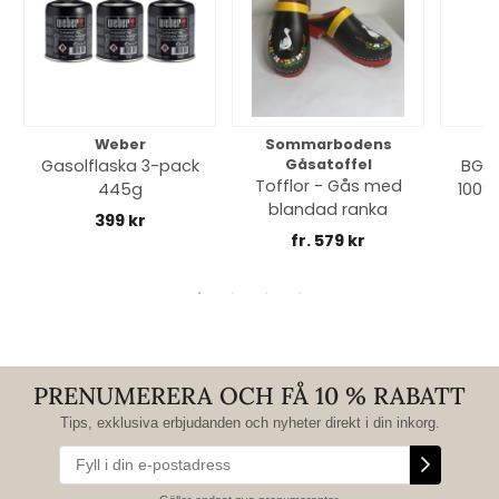
Weber
Sommarbodens
Bi
Gasolflaska 3-pack
Gåsatoffel
BGE 
Tofflor - Gås med
445g
100% 
blandad ranka
399 kr
fr. 579 kr
PRENUMERERA OCH FÅ 10 % RABATT
Tips, exklusiva erbjudanden och nyheter direkt i din inkorg.