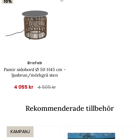
10%
Brafab
Pamir sidobord Ø 50 H45 cm -
ljusbrun/mörkgrå sten
4 055 kr
4 505 kr
Rekommenderade tillbehör
KAMPANJ