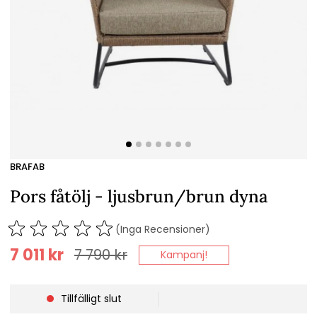
BRAFAB
Pors fåtölj - ljusbrun/brun dyna
(Inga Recensioner)
7 011
kr
7 790
kr
Kampanj!
Tillfälligt slut