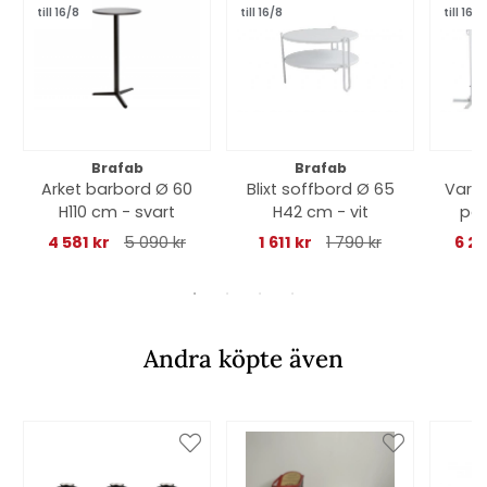
till 16/8
till 16/8
till 16/8
Brafab
Brafab
Arket barbord Ø 60
Blixt soffbord Ø 65
Varal
H110 cm - svart
H42 cm - vit
par
4 581 kr
5 090 kr
1 611 kr
1 790 kr
6 2
Andra köpte även