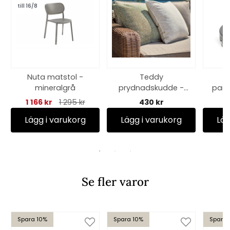
till 16/8
Nuta matstol -
Teddy
mineralgrå
prydnadskudde -
para
flera
mör
1 166 kr
1 295 kr
430 kr
färger-/storlekar
Lägg i varukorg
Lägg i varukorg
Läg
Se fler varor
Spara 10%
Spara 10%
Spara 