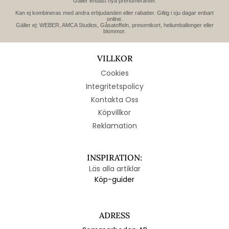
Gäller endast nya prenumeranter.
Kan ej kombineras med andra erbjudanden eller rabatter. Giltig i sju dagar enbart
online.
Gäller ej: WEBER, AMCA Studios, Gåsatoffeln, presentkort, heliumballonger eller
blommor.
VILLKOR
Cookies
Integritetspolicy
Kontakta Oss
Köpvillkor
Reklamation
INSPIRATION:
Läs alla artiklar
Köp-guider
ADRESS