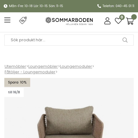
Mån-Fre: 10-18 Lör: 10-15 Sön: 11-15
Telefon: 040-45 01 11
0
Utemöbler
>
Loungemöbler
>
Loungemoduler
>
Fåtöljer - Loungemoduler
>
Pors fåtölj - ljusbrun/brun dyna
10
till 16/8