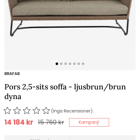
BRAFAB
Pors 2,5-sits soffa - ljusbrun/brun
dyna
(Inga Recensioner)
14 184
kr
15 760
kr
Kampanj!