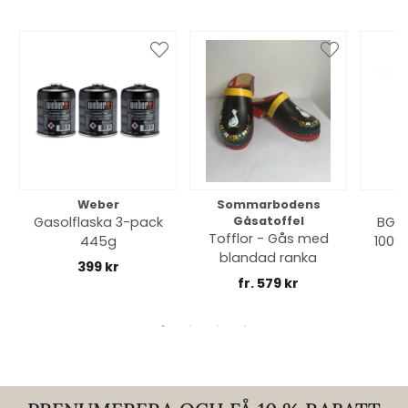
Weber
Sommarbodens
Bi
Gasolflaska 3-pack
Gåsatoffel
BGE 
Tofflor - Gås med
445g
100% 
blandad ranka
399 kr
fr. 579 kr