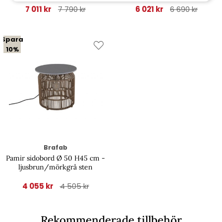
7 011 kr
6 021 kr
7 790 kr
6 690 kr
Spara
10%
Brafab
Pamir sidobord Ø 50 H45 cm -
ljusbrun/mörkgrå sten
4 055 kr
4 505 kr
Rekommenderade tillbehör