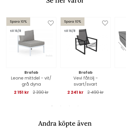
Se fler varor
Spara 10%
Spara 10%
till 16/8
till 16/8
Brafab
Brafab
Leone mittdel - vit/
Vevi fåtölj -
M
grå dyna
svart/svart
245
2 151 kr
2 390 kr
2 241 kr
2 490 kr
an
Andra köpte även