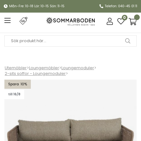
Mån-Fre: 10-18 Lör: 10-15 Sön: 11-15
Telefon: 040-45 01 11
0
Utemöbler
>
Loungemöbler
>
Loungemoduler
>
2-sits soffor - Loungemoduler
>
Pors 2,5-sits soffa - ljusbrun/brun dyna
10
till 16/8