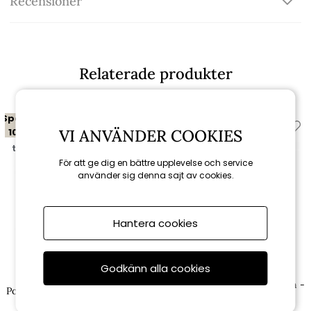
Recensioner
Relaterade produkter
Spara
Spara
10%
10%
VI ANVÄNDER COOKIES
till 16/8
till 16/8
För att ge dig en bättre upplevelse och service
använder sig denna sajt av cookies.
Hantera cookies
Godkänn alla cookies
Brafab
Brafab
Nolli soffbord 140x70 H45 cm -
Pors fåtölj - ljusbrun/brun dyna
svart/teak