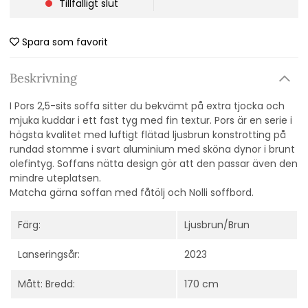
Tillfälligt slut
Spara som favorit
Beskrivning
I Pors 2,5-sits soffa sitter du bekvämt på extra tjocka och
mjuka kuddar i ett fast tyg med fin textur. Pors är en serie i
högsta kvalitet med luftigt flätad ljusbrun konstrotting på
rundad stomme i svart aluminium med sköna dynor i brunt
olefintyg. Soffans nätta design gör att den passar även den
mindre uteplatsen.
Matcha gärna soffan med fåtölj och Nolli soffbord.
Färg:
Ljusbrun/Brun
Lanseringsår:
2023
Mått: Bredd:
170 cm