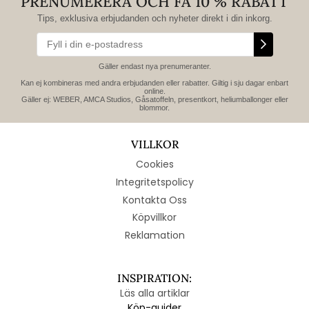
PRENUMERERA OCH FÅ 10 % RABATT
Tips, exklusiva erbjudanden och nyheter direkt i din inkorg.
Gäller endast nya prenumeranter.
Kan ej kombineras med andra erbjudanden eller rabatter. Giltig i sju dagar enbart
online.
Gäller ej: WEBER, AMCA Studios, Gåsatoffeln, presentkort, heliumballonger eller
blommor.
VILLKOR
Cookies
Integritetspolicy
Kontakta Oss
Köpvillkor
Reklamation
INSPIRATION:
Läs alla artiklar
Köp-guider