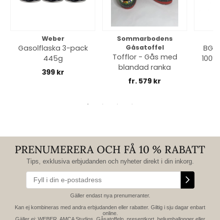
Weber
Sommarbodens
Bi
Gasolflaska 3-pack
Gåsatoffel
BGE 
Tofflor - Gås med
445g
100% 
blandad ranka
399 kr
fr. 579 kr
PRENUMERERA OCH FÅ 10 % RABATT
Tips, exklusiva erbjudanden och nyheter direkt i din inkorg.
Gäller endast nya prenumeranter.
Kan ej kombineras med andra erbjudanden eller rabatter. Giltig i sju dagar enbart
online.
Gäller ej: WEBER, AMCA Studios, Gåsatoffeln, presentkort, heliumballonger eller