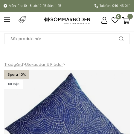
Mån-Fre: 10-18 Lör: 10-15 Sön: 11-15
Telefon: 040-45 01 11
0
Trädgård
>
Utekuddar & Plädar
>
Prydnadskudde, allväders 60 x 60 cm - Domino blue
10
till 16/8