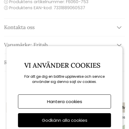
Produktens artikelnummer:
F6060-753
Produktens EAN-kod: 7331889060537
Kontakta oss
Varumärke: Fritab
Recensioner
VI ANVÄNDER COOKIES
För att ge dig en bättre upplevelse och service
använder sig denna sajt av cookies.
Rekommenderade tillbehör
Hantera cookies
KAMPANJ
KAMPANJ
KAMP
till 16/8
till 16/8
till 16/8
Godkänn alla cookies