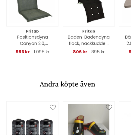
Fritab
Fritab
Positionsdyna
Baden-Badendyna
Bän
Canyon 2.0,
flock, nackkudde -
2.0,
nackkudde (tjock) -
svart
986 kr
1 095 kr
806 kr
895 kr
96
skogsgrön
Andra köpte även