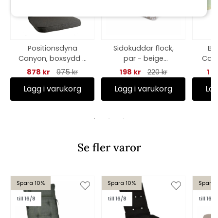
Positionsdyna
Sidokuddar flock,
Ba
Canyon, boxsydd -
par - beige
Cany
taupe struktur
botanical
878 kr
975 kr
198 kr
220 kr
1 0
Lägg i varukorg
Lägg i varukorg
Läg
Se fler varor
Spara 10%
Spara 10%
Spara 
till 16/8
till 16/8
till 16/8