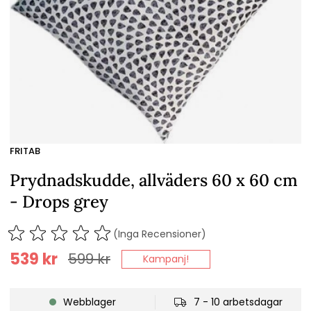
FRITAB
Prydnadskudde, allväders 60 x 60 cm
- Drops grey
(Inga Recensioner)
539
kr
599
kr
Kampanj!
Webblager
7 - 10 arbetsdagar