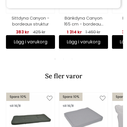
Sittdyna Canyon -
Bänkdyna Canyon
Kr
bordeaux struktur
165 cm - bordeaux
C
struktur
383 kr
425 kr
1 314 kr
1 460 kr
39
Lägg i varukorg
Lägg i varukorg
Läg
Se fler varor
Spara 10%
Spara 10%
Spara 
till 16/8
till 16/8