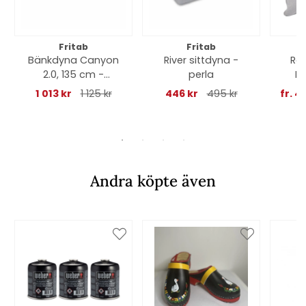
Fritab
Fritab
Bänkdyna Canyon
River sittdyna -
Ro
2.0, 135 cm -
perla
EC
skogsgrön
1 013 kr
1 125 kr
446 kr
495 kr
fr. 4
Andra köpte även