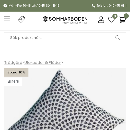
Mån-Fre: 10-18 Lör: 10-15 Sön: 11-15
Telefon: 040-45 01 11
0
Trädgård
>
Utekuddar & Plädar
>
Prydnadskudde, allväders 60 x 60 cm - Drops grey
10
till 16/8