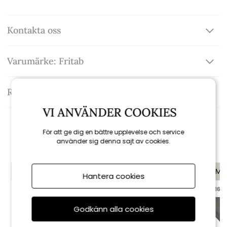
Kontakta oss
Varumärke: Fritab
Recensioner
VI ANVÄNDER COOKIES
Rekommenderade tillbehör
För att ge dig en bättre upplevelse och service
använder sig denna sajt av cookies.
KAMPANJ
KAMPANJ
KAMP
Hantera cookies
till 16/8
till 16/8
till 16/8
Godkänn alla cookies