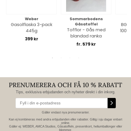
Weber
Sommarbodens
Bi
Gasolflaska 3-pack
Gåsatoffel
BGE 
Tofflor - Gås med
445g
100% 
blandad ranka
399 kr
fr. 579 kr
PRENUMERERA OCH FÅ 10 % RABATT
Tips, exklusiva erbjudanden och nyheter direkt i din inkorg.
Gäller endast nya prenumeranter.
Kan ej kombineras med andra erbjudanden eller rabatter. Giltig i sju dagar enbart
online.
Gäller ej: WEBER, AMCA Studios, Gåsatoffeln, presentkort, heliumballonger eller
blommor.