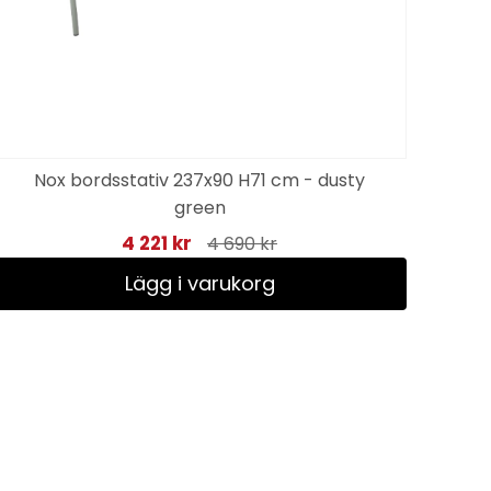
Nox bordsstativ 237x90 H71 cm - dusty
green
4 221 kr
4 690 kr
Lägg i varukorg