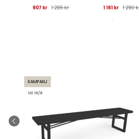
1 295 kr
1 290 k
907 kr
1 161 kr
KAMPANJ
till 16/8