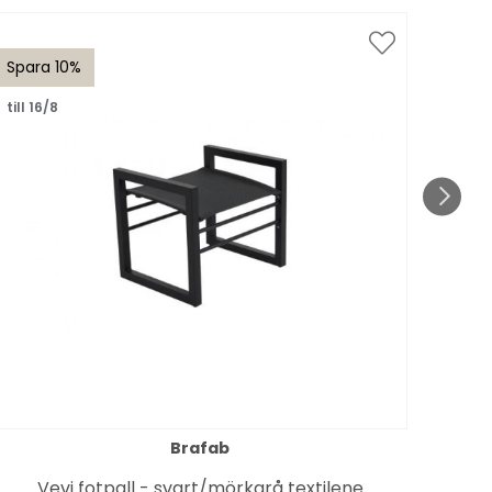
Spara 10%
till 16/8
Brafab
Möb
Vevi fotpall - svart/mörkgrå textilene