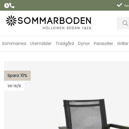
Per
Sommarrea
Utemöbler
Trädgård
Dynor
Parasoller
Grillar
Delia karmstol - mossgrön/svart textilene
10
till 16/8