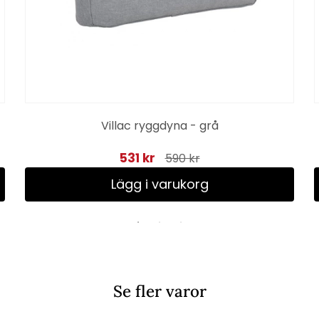
Villac ryggdyna - grå
531 kr
590 kr
Lägg i varukorg
Se fler varor