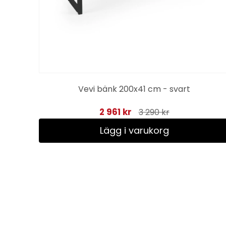
Vevi bänk 200x41 cm - svart
2 961 kr
3 290 kr
Lägg i varukorg