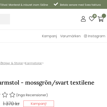
Tillval: Monterat & inburet inom Skåne
Betala senare med Svea faktura
0
Kampanj
Varumärken
Instagram
Fåtöljer & Stolar
>
Karmstolar
>
armstol - mossgrön/svart textilene
(Inga Recensioner)
1 370
kr
Kampanj!