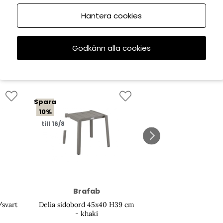
Hantera cookies
Godkänn alla cookies
Spara
Spara
10%
10%
till 16/8
till 16/8
Brafab
Brafab
/svart
Delia sidobord 45x40 H39 cm
Delia sidobord 45x4
- khaki
- antracit