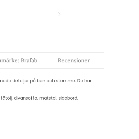
umärke: Brafab
Recensioner
rmade detaljer på ben och stomme. De har
 fåtölj, divansoffa, matstol, sidobord,
t