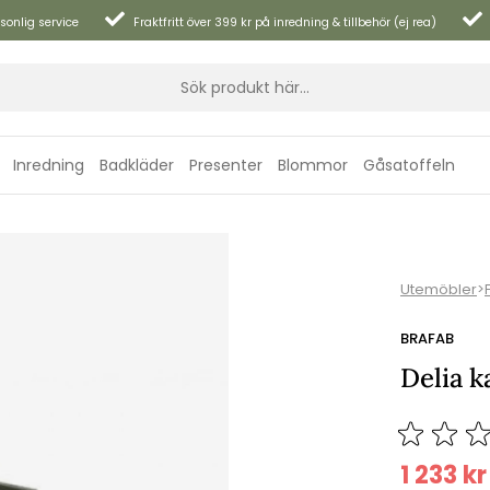
sonlig service
Fraktfritt över 399 kr på inredning & tillbehör (ej rea)
Inredning
Badkläder
Presenter
Blommor
Gåsatoffeln
Utemöbler
>
BRAFAB
Delia k
1 233
kr