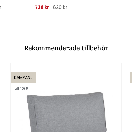
r
820 kr
820 
738 kr
738 kr
Rekommenderade tillbehör
KAMPANJ
till 16/8