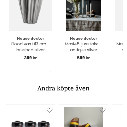
House doctor
House doctor
H
Flood vas H13 cm -
Maxi45 ljusstake -
Maya
brushed silver
antique silver
an
399 kr
599 kr
Andra köpte även