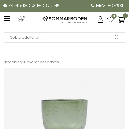
Mån-Fre: 10-18 Lör: 10-15 Sön: 11-15
Telefon: 040-45 01 11
0
Inredning
>
Dekoration
>
Vaser
>
Farida vas - olive green