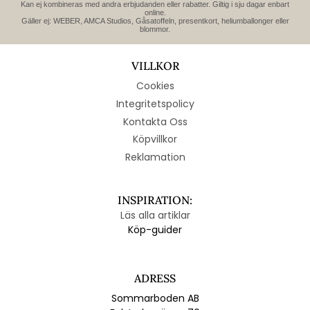
Kan ej kombineras med andra erbjudanden eller rabatter. Giltig i sju dagar enbart
online.
Gäller ej: WEBER, AMCA Studios, Gåsatoffeln, presentkort, heliumballonger eller
blommor.
VILLKOR
Cookies
Integritetspolicy
Kontakta Oss
Köpvillkor
Reklamation
INSPIRATION:
Läs alla artiklar
Köp-guider
ADRESS
Sommarboden AB