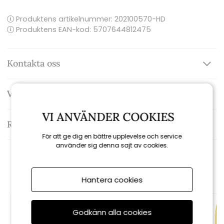
Produktens artikelnummer:
202100570-HD
Produktens EAN-kod: 5707644812475
Kontakta oss
Varumärke: House doctor
VI ANVÄNDER COOKIES
Recensioner
För att ge dig en bättre upplevelse och service
använder sig denna sajt av cookies.
Rekommenderade tillbehör
Hantera cookies
Godkänn alla cookies