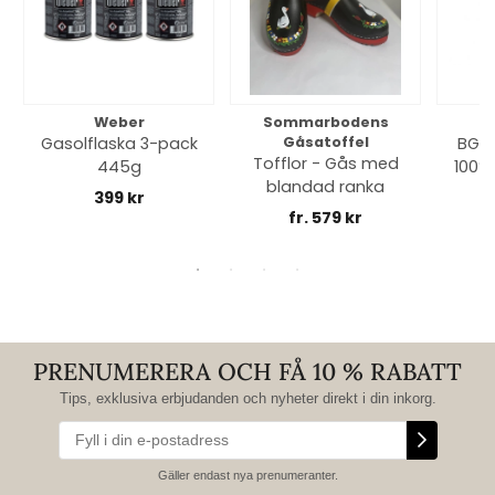
Weber
Sommarbodens
Bi
Gasolflaska 3-pack
Gåsatoffel
BGE 
Tofflor - Gås med
445g
100% 
blandad ranka
399 kr
fr. 579 kr
PRENUMERERA OCH FÅ 10 % RABATT
Tips, exklusiva erbjudanden och nyheter direkt i din inkorg.
Gäller endast nya prenumeranter.