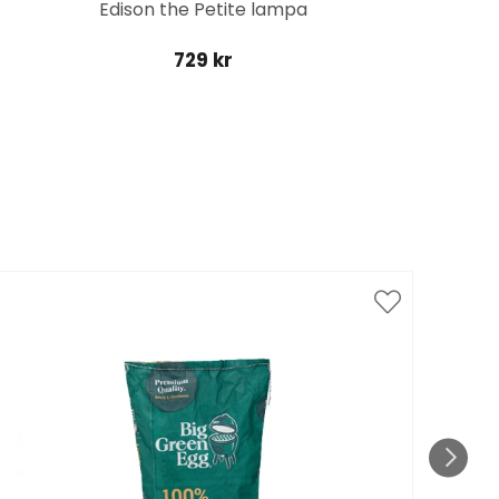
Edison the Petite lampa
729 kr
Spar
till 1