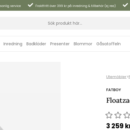
sonlig service
Fraktfritt över 399 kr på inredning & tillbehör (ej rea)
Inredning
Badkläder
Presenter
Blommor
Gåsatoffeln
Utemöbler
>
FATBOY
Floatza
3 259
k