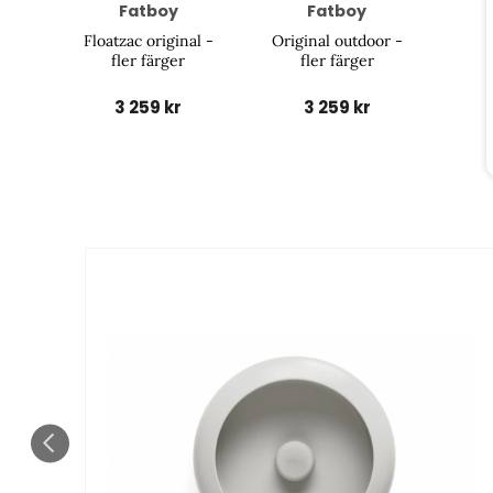
Fatboy
Fatboy
Floatzac original -
Original outdoor -
fler färger
fler färger
3 259 kr
3 259 kr