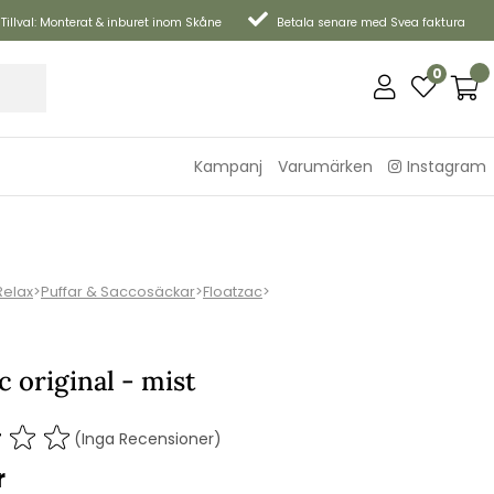
Tillval: Monterat & inburet inom Skåne
Betala senare med Svea faktura
0
Kampanj
Varumärken
Instagram
Relax
>
Puffar & Saccosäckar
>
Floatzac
>
c original - mist
(Inga Recensioner)
r