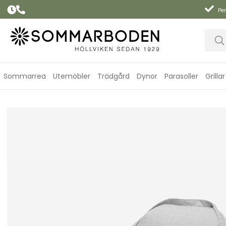
Per
Sommarrea
Utemöbler
Trädgård
Dynor
Parasoller
Grillar
Floatzac original - mist