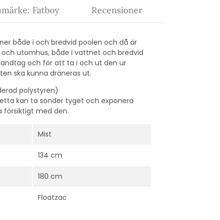
umärke: Fatboy
Recensioner
 ner både i och bredvid poolen och då är
 och utomhus, både i vattnet och bredvid
ndtag och för att ta i och ut den ur
tten ska kunna dräneras ut.
nderad polystyren)
detta kan ta sönder tyget och exponera
 försiktigt med den.
Mist
134 cm
180 cm
Floatzac