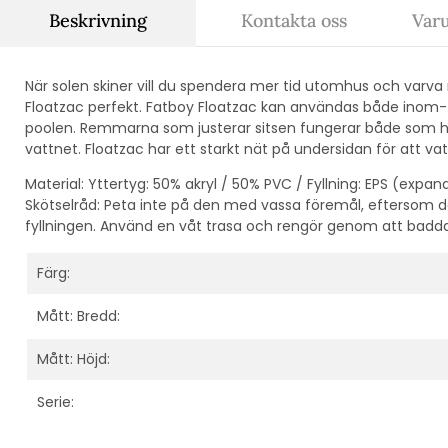
Beskrivning
Kontakta oss
Var
När solen skiner vill du spendera mer tid utomhus och varva
Floatzac perfekt. Fatboy Floatzac kan användas både inom-
poolen. Remmarna som justerar sitsen fungerar både som ha
vattnet. Floatzac har ett starkt nät på undersidan för att va
Material: Yttertyg: 50% akryl / 50% PVC / Fyllning: EPS (expa
Skötselråd: Peta inte på den med vassa föremål, eftersom 
fyllningen. Använd en våt trasa och rengör genom att badda
Färg:
Mått: Bredd:
Mått: Höjd:
Serie: