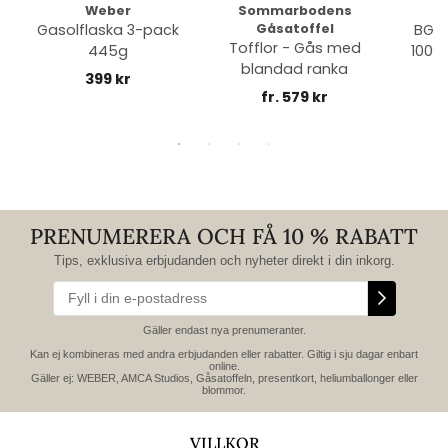
Weber
Sommarbodens
Bi
Gasolflaska 3-pack
Gåsatoffel
BGE 
Tofflor - Gås med
445g
100% 
blandad ranka
399 kr
fr. 579 kr
PRENUMERERA OCH FÅ 10 % RABATT
Tips, exklusiva erbjudanden och nyheter direkt i din inkorg.
Gäller endast nya prenumeranter.
Kan ej kombineras med andra erbjudanden eller rabatter. Giltig i sju dagar enbart
online.
Gäller ej: WEBER, AMCA Studios, Gåsatoffeln, presentkort, heliumballonger eller
blommor.
VILLKOR