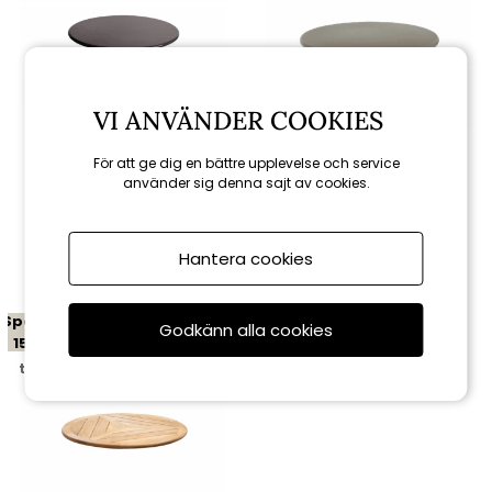
VI ANVÄNDER COOKIES
För att ge dig en bättre upplevelse och service
Cane-line
Cane-line
använder sig denna sajt av cookies.
Bordsskiva Ø 70 cm - fler
Bordsskiva Ø 60 cm - fler
utföranden
färger
10 880 kr
2 040 kr
12 800 kr
2 400 kr
Hantera cookies
Spara
Godkänn alla cookies
15%
till 16/8