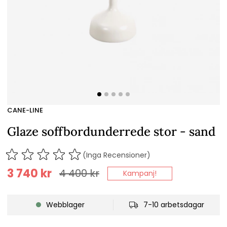
CANE-LINE
Glaze soffbordunderrede stor - sand
(Inga Recensioner)
3 740
kr
4 400
kr
Kampanj!
Webblager
7-10 arbetsdagar