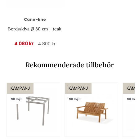
Cane-line
Bordsskiva Ø 80 cm - teak
4 080 kr
4 800 kr
Rekommenderade tillbehör
KAMPANJ
KAMPANJ
KAMP
till 16/8
till 16/8
till 16/8