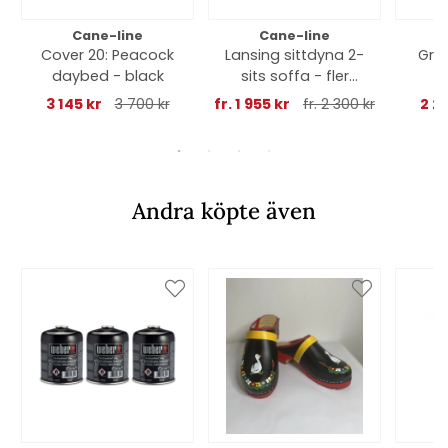
Cane-line
Cane-line
Cover 20: Peacock
Lansing sittdyna 2-
Gro
daybed - black
sits soffa - fler
färger
gr
3 145 kr
3 700 kr
fr. 1 955 kr
fr. 2 300 kr
2 2
Andra köpte även