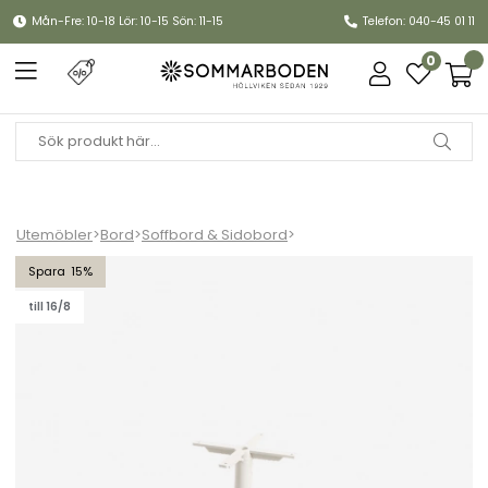
Mån-Fre: 10-18 Lör: 10-15 Sön: 11-15
Telefon: 040-45 01 11
0
Utemöbler
>
Bord
>
Soffbord & Sidobord
>
Glaze soffbordunderrede stor - sand
15
till 16/8