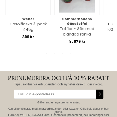
Weber
Sommarbodens
Bi
Gasolflaska 3-pack
Gåsatoffel
BGE 
Tofflor - Gås med
445g
100% 
blandad ranka
399 kr
fr. 579 kr
PRENUMERERA OCH FÅ 10 % RABATT
Tips, exklusiva erbjudanden och nyheter direkt i din inkorg.
Gäller endast nya prenumeranter.
Kan ej kombineras med andra erbjudanden eller rabatter. Giltig i sju dagar enbart
online.
Gäller ej: WEBER, AMCA Studios, Gåsatoffeln, presentkort, heliumballonger eller