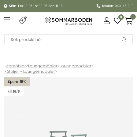
Mån-Fre: 10-18 Lör: 10-15 Sön: 11-15
Telefon: 040-45 01 11
0
Utemöbler
>
Loungemöbler
>
Loungemoduler
>
Fåtöljer - Loungemoduler
>
Hive stolsunderrede - dusty green
15
till 16/8