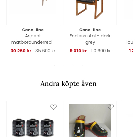
Cane-line
Cane-line
Aspect
Endless stol - dark
A
matbordunderrede
grey
loun
280x100 cm - teak
30 260 kr
35 600 kr
9 010 kr
1 0 600 kr
1 3
Andra köpte även