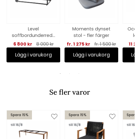
Level
Moments dynset
Ocea
soffbordunderrede
stol - fler färger
la
rekt - lava grey
6 800 kr
8 000 kr
fr. 1 275 kr
fr. 1 500 kr
11 2
Lägg i varukorg
Lägg i varukorg
Läg
Se fler varor
Spara 15%
Spara 15%
Spara 
till 16/8
till 16/8
till 16/8