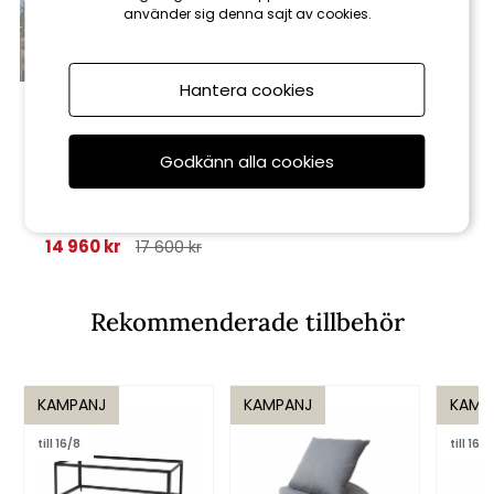
använder sig denna sajt av cookies.
Hantera cookies
Godkänn alla cookies
Cane-line
Hive stol - fler färger
14 960 kr
17 600 kr
Rekommenderade tillbehör
KAMPANJ
KAMPANJ
KAMP
till 16/8
till 16/8