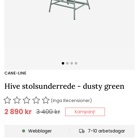
CANE-LINE
Hive stolsunderrede - dusty green
(Inga Recensioner)
2 890
kr
3 400
kr
Kampanj!
Webblager
7-10 arbetsdagar