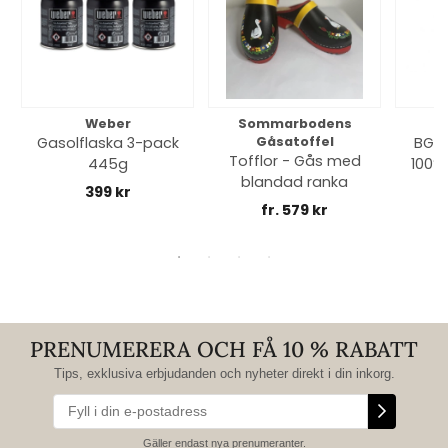
Weber
Sommarbodens
Bi
Gasolflaska 3-pack
Gåsatoffel
BGE 
Tofflor - Gås med
445g
100% 
blandad ranka
399 kr
fr. 579 kr
PRENUMERERA OCH FÅ 10 % RABATT
Tips, exklusiva erbjudanden och nyheter direkt i din inkorg.
Gäller endast nya prenumeranter.