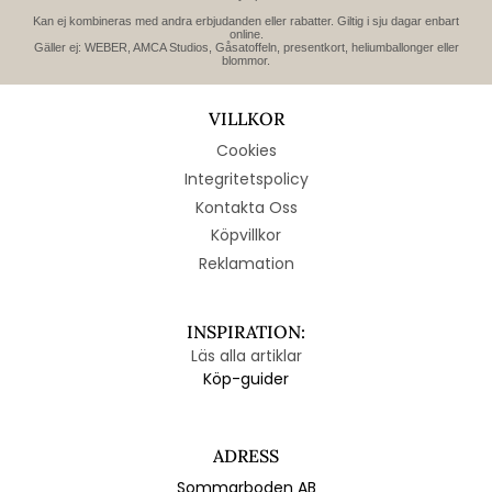
Kan ej kombineras med andra erbjudanden eller rabatter. Giltig i sju dagar enbart
online.
Gäller ej: WEBER, AMCA Studios, Gåsatoffeln, presentkort, heliumballonger eller
blommor.
VILLKOR
Cookies
Integritetspolicy
Kontakta Oss
Köpvillkor
Reklamation
INSPIRATION:
Läs alla artiklar
Köp-guider
ADRESS
Sommarboden AB