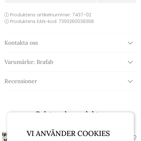
Produktens artikelnummer:
7437-02
Produktens EAN-kod: 7393260038368
Kontakta oss
Varumärke: Brafab
Recensioner
Relaterade produkter
VI ANVÄNDER COOKIES
Spara
Spara
10%
10%