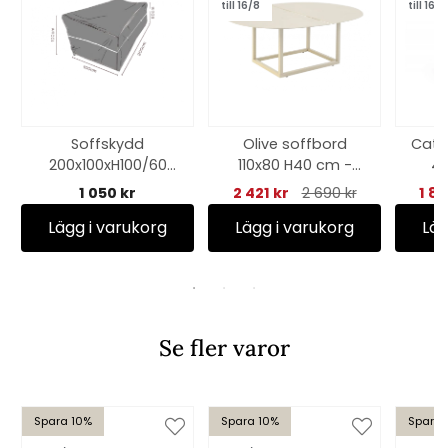
till 16/8
till 16/8
Soffskydd
Olive soffbord
Cath
200x100xH100/60
110x80 H40 cm -
49
cm, andas - svart
pearl white
1 050 kr
2 421 kr
2 690 kr
1 8
Lägg i varukorg
Lägg i varukorg
Läg
Se fler varor
Spara 10%
Spara 10%
Spara 