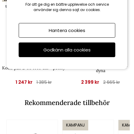
För att ge dig en bättre upplevelse och service
till 16/8
till 16/8
använder sig denna sajt av cookies.
Hantera cookies
Godkänn alla cookies
Brafab
Brafab
Pollux fåtölj - antracit/sand
Kotte pall Ø 50 H40 cm - peony
dyna
1 247 kr
2 399 kr
1 385 kr
2 665 kr
Rekommenderade tillbehör
KAMPANJ
KAMP