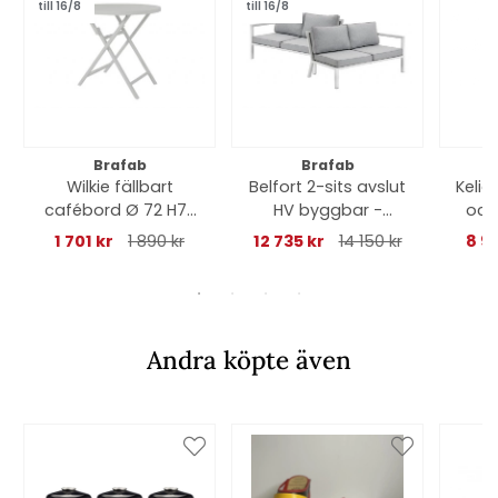
till 16/8
till 16/8
Brafab
Brafab
Wilkie fällbart
Belfort 2-sits avslut
Kelia
cafébord Ø 72 H73
HV byggbar -
och kra
cm - light grey
vit/pearl grey dyna
1 701 kr
1 890 kr
12 735 kr
14 150 kr
8 9
Andra köpte även