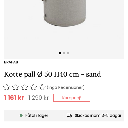
BRAFAB
Kotte pall Ø 50 H40 cm - sand
(Inga Recensioner)
1 161
kr
1 290
kr
Kampanj!
Fåtal i lager
Skickas inom 3-5 dagar