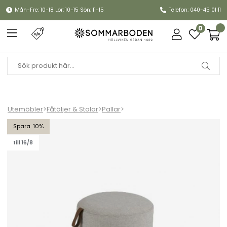
Mån-Fre: 10-18 Lör: 10-15 Sön: 11-15
Telefon: 040-45 01 11
0
Utemöbler
>
Fåtöljer & Stolar
>
Pallar
>
Kotte pall Ø 50 H40 cm - sand
10
till 16/8