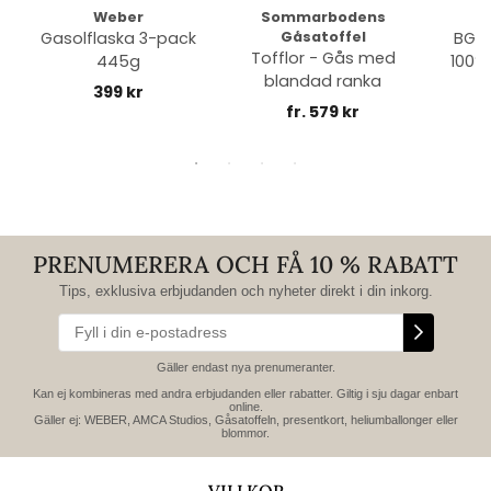
Weber
Sommarbodens
Bi
Gasolflaska 3-pack
Gåsatoffel
BGE 
Tofflor - Gås med
445g
100% 
blandad ranka
399 kr
fr. 579 kr
PRENUMERERA OCH FÅ 10 % RABATT
Tips, exklusiva erbjudanden och nyheter direkt i din inkorg.
Gäller endast nya prenumeranter.
Kan ej kombineras med andra erbjudanden eller rabatter. Giltig i sju dagar enbart
online.
Gäller ej: WEBER, AMCA Studios, Gåsatoffeln, presentkort, heliumballonger eller
blommor.