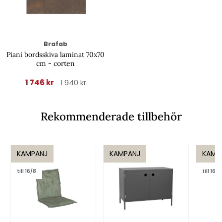
Brafab
Piani bordsskiva laminat 70x70
cm - corten
1 746 kr
1 940 kr
Rekommenderade tillbehör
KAMPANJ
KAMPANJ
KAMP
till 16/8
till 16/8