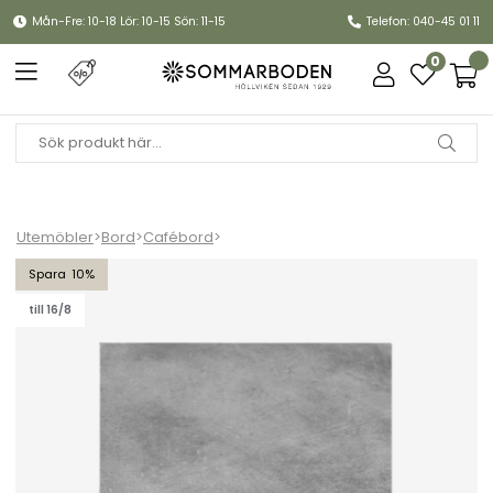
Mån-Fre: 10-18 Lör: 10-15 Sön: 11-15
Telefon: 040-45 01 11
0
Utemöbler
>
Bord
>
Cafébord
>
Piani bordsskiva laminat 70x70 cm - grå betonglook
10
till 16/8