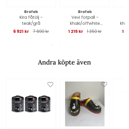
Brafab
Brafab
Kira fåtölj -
Vevi fotpall -
Sl
teak/grå
khaki/offwhite
kha
textilene
6 921 kr
7 690 kr
1 215 kr
1 350 kr
1 5
Andra köpte även