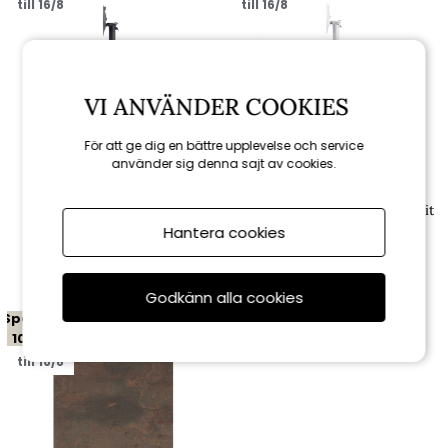
till 16/8
till 16/8
VI ANVÄNDER COOKIES
För att ge dig en bättre upplevelse och service
använder sig denna sajt av cookies.
Brafab
Brafab
Frasca bordsstativ fällbart -
Frasca bordsstativ fällbart - vit
antracit
Hantera cookies
2 412 kr
2 412 kr
2 680 kr
2 680 kr
Godkänn alla cookies
Spara
10%
till 16/8