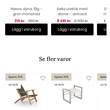
Naxos dyna, låg -
Kelia utekök med
Del
grön mönstrad
dörrar - antracit
mos
315 kr
350 kr
8 091 kr
8 990 kr
1 2
Lägg i varukorg
Lägg i varukorg
Läg
Se fler varor
Spara 10%
Spara 10%
Spara
till 16/8
till 16/8
till 16/8