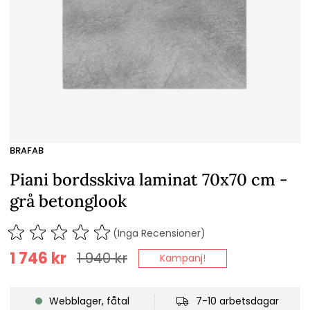
BRAFAB
Piani bordsskiva laminat 70x70 cm -
grå betonglook
(Inga Recensioner)
1 746
kr
1 940
kr
Kampanj!
Webblager, fåtal
7-10 arbetsdagar