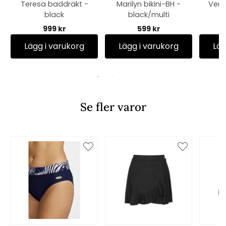
Teresa baddräkt -
Marilyn bikini-BH -
Vero
black
black/multi
999 kr
599 kr
Lägg i varukorg
Lägg i varukorg
Läg
Se fler varor