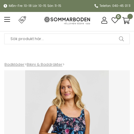
Mån-Fre: 10-18 Lör: 10-15 Sön: 11-15
Telefon: 040-45 01 11
0
Badkläder
>
Bikini & Baddräkter
>
Veronica bikinitrosa - black/multi