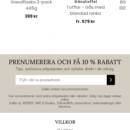
Gasolflaska 3-pack
Gåsatoffel
BGE 
Tofflor - Gås med
445g
100% 
blandad ranka
399 kr
fr. 579 kr
PRENUMERERA OCH FÅ 10 % RABATT
Tips, exklusiva erbjudanden och nyheter direkt i din inkorg.
Gäller endast nya prenumeranter.
Kan ej kombineras med andra erbjudanden eller rabatter. Giltig i sju dagar enbart
online.
Gäller ej: WEBER, AMCA Studios, Gåsatoffeln, presentkort, heliumballonger eller
blommor.
VILLKOR