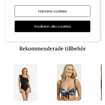
Hantera cookies
Damella
Cate tankini-linne -
black/multi
Godkänn alla cookies
729 kr
Rekommenderade tillbehör