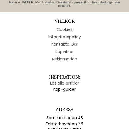
Gäller ej: WEBER, AMCA Studios, Gåsatoffeln, presentkort, heliumballonger eller
blommor.
VILLKOR
Cookies
Integritetspolicy
Kontakta Oss
Köpvillkor
Reklamation
INSPIRATION:
Läs alla artiklar
Köp-guider
ADRESS
Sommarboden AB
Falsterbovägen 76