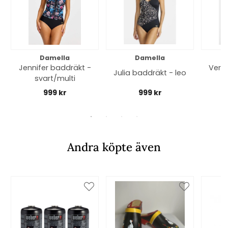
Damella
Damella
Jennifer baddräkt -
Veron
Julia baddräkt - leo
svart/multi
-
999 kr
999 kr
Andra köpte även