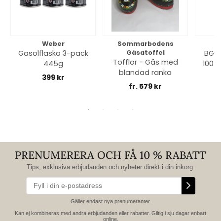
Weber
Sommarbodens
Bi
Gasolflaska 3-pack
Gåsatoffel
BGE 
Tofflor - Gås med
445g
100% 
blandad ranka
399 kr
fr. 579 kr
PRENUMERERA OCH FÅ 10 % RABATT
Tips, exklusiva erbjudanden och nyheter direkt i din inkorg.
Gäller endast nya prenumeranter.
Kan ej kombineras med andra erbjudanden eller rabatter. Giltig i sju dagar enbart
online.