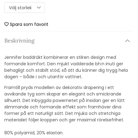
Spara som favorit
Beskrivning
Jennifer baddräkt kombinerar en stilren design med
formande komfort. Den mjukt vadderade bh:n inuti ger
behagligt och stabilt stöd, så att du känner dig trygg hela
dagen – både i och utanför vattnet.
Framtill pryds modellen av dekorativ drapering i ett
avvikande tyg som skapar en elegant och smickrande
silhuett. Det inbyggda powernetet på insidan ger en lätt
slimmande och formande effekt som framhäver dina
former på ett naturligt sätt. Det mjuka och stretchiga
materialet följer kroppen och ger maximal rörelsefrihet.
80% polyamid, 20% elastan.