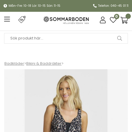
Mån-Fre: 10-18 Lör: 10-15 Sön: 11-15
Telefon: 040-45 01 11
0
Badkläder
>
Bikini & Baddräkter
>
Jennifer baddräkt - leo