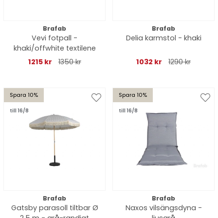
Brafab
Brafab
Vevi fotpall -
Delia karmstol - khaki
khaki/offwhite textilene
1215 kr
1350 kr
1032 kr
1290 kr
Spara 10%
Spara 10%
till 16/8
till 16/8
Brafab
Brafab
Gatsby parasoll tiltbar Ø
Naxos vilsängsdyna -