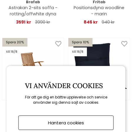
Brafab
Fritab
Astrakan 2-sits soffa -
Positionsdyna woodline
rotting/offwhite dyna
- marin
3591 kr
3990 kr
846 kr
940 kr
Spara 20%
Spara 10%
till 16/8
till 16/8
VI ANVÄNDER COOKIES
För att ge dig en bättre upplevelse och service
använder sig denna sajt av cookies.
Brafab
Fritab
Turin karmstol - teak
Universaldyna, fiber -
marin
Hantera cookies
1296 kr
1620 kr
437 kr
485 kr