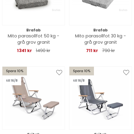
Brafab
Brafab
Mito parasollfot 50 kg -
Mito parasollfot 30 kg -
grå grov granit
grå grov granit
1341 kr
1490 kr
711 kr
790 kr
Spara 10%
Spara 10%
till 16/8
till 16/8