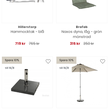
Hillerstorp
Brafab
Hammocktak - blå
Naxos dyna, låg - grön
mönstrad
719 kr
765 kr
315 kr
350 kr
Spara 10%
Spara 10%
till 16/8
till 16/8