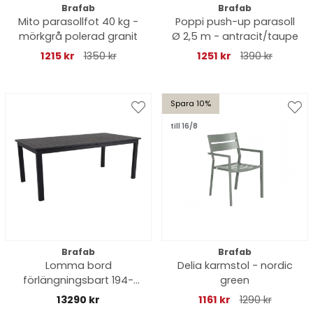
Brafab
Brafab
Mito parasollfot 40 kg -
Poppi push-up parasoll
mörkgrå polerad granit
Ø 2,5 m - antracit/taupe
1215 kr
1350 kr
1251 kr
1390 kr
Spara 10%
till 16/8
Brafab
Brafab
Lomma bord
Delia karmstol - nordic
förlängningsbart 194-
green
312x100 H73 cm - svart
13290 kr
1161 kr
1290 kr