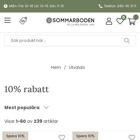
Mån-Fre: 10-18 Lör: 10-15 Sön: 11-15
Telefon: 040-45 01 11
0
Hem
Utvalda
10% rabatt
Mest populära
Visar
1-60
av
239
artiklar
Spara 10%
Spara 10%