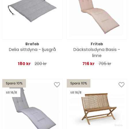
Brafab
Fritab
Delia sittdyna - ljusgrå
Däckstolsdyna Basis -
linne
180 kr
200 kr
716 kr
795 kr
Spara 10%
Spara 10%
till 16/8
till 16/8