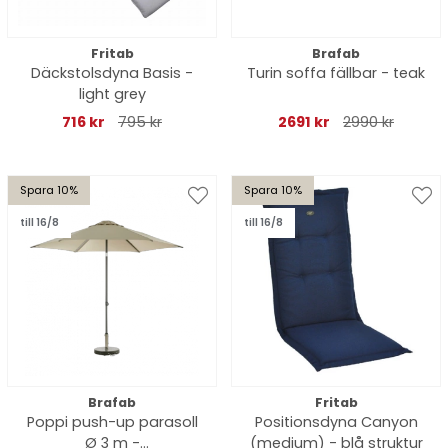
Fritab
Brafab
Däckstolsdyna Basis -
Turin soffa fällbar - teak
light grey
716 kr
795 kr
2691 kr
2990 kr
Spara 10%
Spara 10%
till 16/8
till 16/8
Brafab
Fritab
Poppi push-up parasoll
Positionsdyna Canyon
Ø 3 m -
(medium) - blå struktur