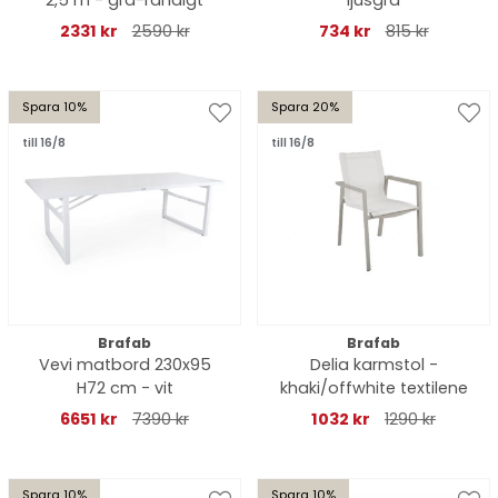
2,5 m - grå-randigt
ljusgrå
2331 kr
2590 kr
734 kr
815 kr
Spara 10%
Spara 20%
till 16/8
till 16/8
Brafab
Brafab
Vevi matbord 230x95
Delia karmstol -
H72 cm - vit
khaki/offwhite textilene
6651 kr
7390 kr
1032 kr
1290 kr
Spara 10%
Spara 10%