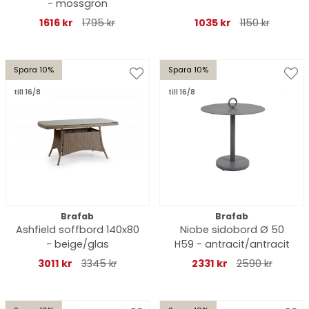
- mossgrön
1616 kr
1795 kr
1035 kr
1150 kr
Spara 10%
Spara 10%
till 16/8
till 16/8
Brafab
Brafab
Ashfield soffbord 140x80
Niobe sidobord Ø 50
- beige/glas
H59 - antracit/antracit
3011 kr
3345 kr
2331 kr
2590 kr