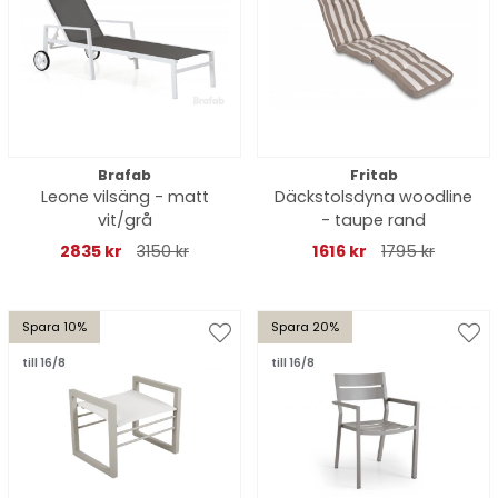
Brafab
Fritab
Leone vilsäng - matt
Däckstolsdyna woodline
vit/grå
- taupe rand
2835 kr
3150 kr
1616 kr
1795 kr
Spara 10%
Spara 20%
till 16/8
till 16/8