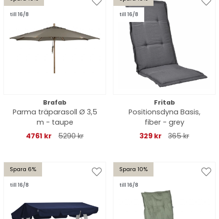
till 16/8
till 16/8
Brafab
Fritab
Parma träparasoll Ø 3,5
Positionsdyna Basis,
m - taupe
fiber - grey
4761 kr
5290 kr
329 kr
365 kr
Spara 6%
Spara 10%
till 16/8
till 16/8