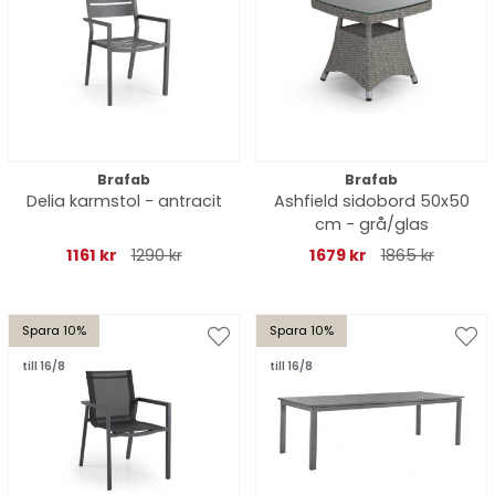
Brafab
Brafab
Delia karmstol - antracit
Ashfield sidobord 50x50
cm - grå/glas
1161 kr
1290 kr
1679 kr
1865 kr
Spara 10%
Spara 10%
till 16/8
till 16/8