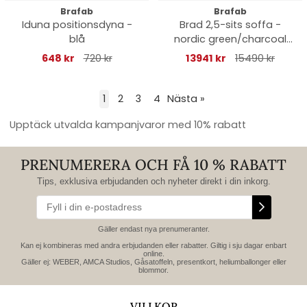
Brafab
Brafab
Iduna positionsdyna -
Brad 2,5-sits soffa -
blå
nordic green/charcoal
grey
648 kr
720 kr
13941 kr
15490 kr
1
2
3
4
Nästa
»
Upptäck utvalda kampanjvaror med 10% rabatt
PRENUMERERA OCH FÅ 10 % RABATT
Tips, exklusiva erbjudanden och nyheter direkt i din inkorg.
Gäller endast nya prenumeranter.
Kan ej kombineras med andra erbjudanden eller rabatter. Giltig i sju dagar enbart
online.
Gäller ej: WEBER, AMCA Studios, Gåsatoffeln, presentkort, heliumballonger eller
blommor.
VILLKOR