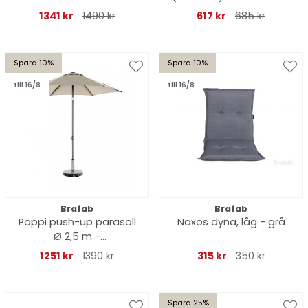
antracit/champagne
1341 kr
1490 kr
617 kr
685 kr
Spara 10%
Spara 10%
till 16/8
till 16/8
Brafab
Brafab
Poppi push-up parasoll
Naxos dyna, låg - grå
Ø 2,5 m -
antracit/champagne
1251 kr
1390 kr
315 kr
350 kr
Spara 25%