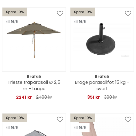
Spara 10%
Spara 10%
till 16/8
till 16/8
Brafab
Brafab
Trieste träparasoll Ø 2,5
Brage parasollfot 15 kg -
m - taupe
svart
2241 kr
2490 kr
351 kr
390 kr
Spara 10%
Spara 10%
till 16/8
till 16/8