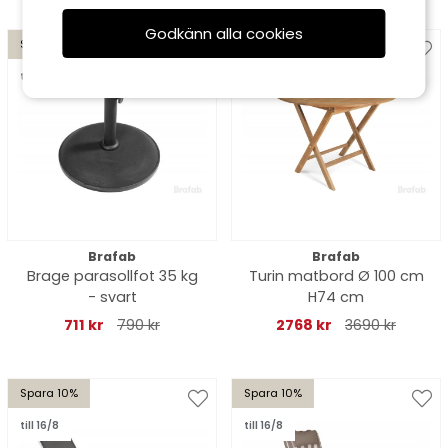
Godkänn alla cookies
Spara 10%
Spara 25%
till 16/8
till 16/8
Brafab
Brafab
Brage parasollfot 35 kg
Turin matbord Ø 100 cm
- svart
H74 cm
711 kr
790 kr
2768 kr
3690 kr
Spara 10%
Spara 10%
till 16/8
till 16/8