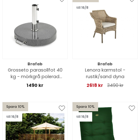
till 16/8
Brafab
Brafab
Grosseto parasollfot 40
Lenora karmstol -
kg - mörkgrå polerad
rustik/sand dyna
granit
1490 kr
2618 kr
3490 kr
Spara 10%
Spara 10%
till 16/8
till 16/8