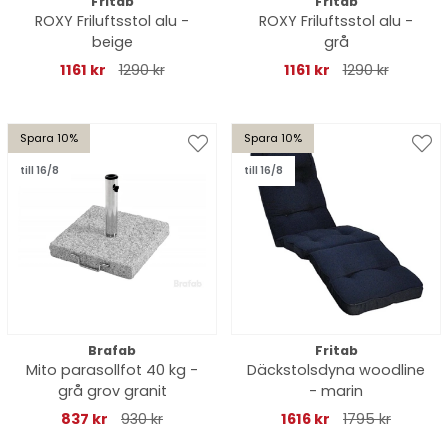
Fritab
Fritab
ROXY Friluftsstol alu -
ROXY Friluftsstol alu -
beige
grå
1161 kr
1290 kr
1161 kr
1290 kr
Spara 10%
Spara 10%
till 16/8
till 16/8
Brafab
Fritab
Mito parasollfot 40 kg -
Däckstolsdyna woodline
grå grov granit
- marin
837 kr
930 kr
1616 kr
1795 kr