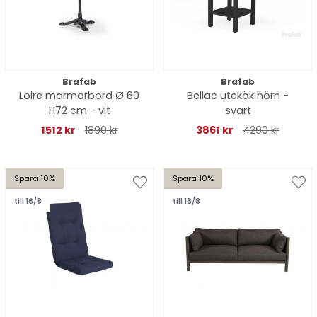
Brafab
Brafab
Loire marmorbord Ø 60
Bellac utekök hörn -
H72 cm - vit
svart
1512 kr
1890 kr
3861 kr
4290 kr
Spara 10%
Spara 10%
till 16/8
till 16/8