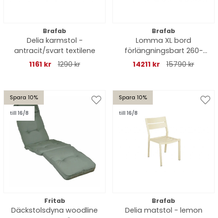
Brafab
Brafab
Delia karmstol -
Lomma XL bord
antracit/svart textilene
förlängningsbart 260-
380x100 H73 cm -
1161 kr
1290 kr
14211 kr
15790 kr
antracit
Spara 10%
Spara 10%
till 16/8
till 16/8
Fritab
Brafab
Däckstolsdyna woodline
Delia matstol - lemon