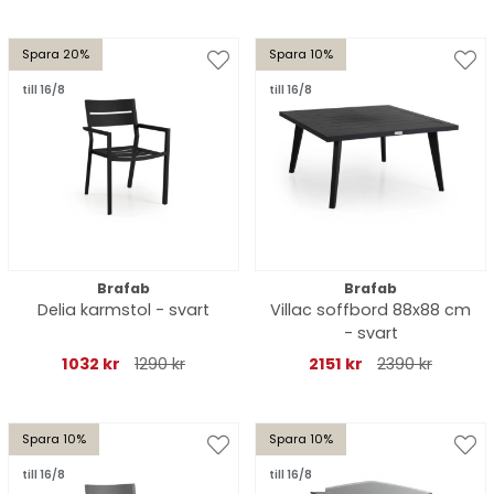
Spara 20%
Spara 10%
till 16/8
till 16/8
Brafab
Brafab
Delia karmstol - svart
Villac soffbord 88x88 cm
- svart
1032 kr
1290 kr
2151 kr
2390 kr
Spara 10%
Spara 10%
till 16/8
till 16/8