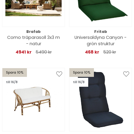
Brafab
Fritab
Como träparasoll 3x3 m
Universaldyna Canyon -
- natur
grön struktur
4941 kr
5490 kr
468 kr
520 kr
Spara 10%
Spara 10%
till 16/8
till 16/8