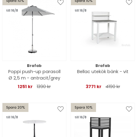
Spara 10%
Spara 10%
till 16/8
till 16/8
Brafab
Brafab
Poppi push-up parasoll
Bellac utekök bänk - vit
Ø 2,5 m - antracit/grey
1251 kr
1390 kr
3771 kr
4190 kr
Spara 20%
Spara 10%
till 16/8
till 16/8